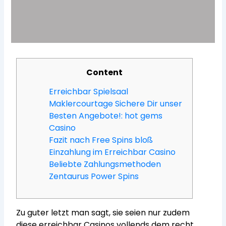
Content
Erreichbar Spielsaal
Maklercourtage Sichere Dir unser
Besten Angebote!: hot gems
Casino
Fazit nach Free Spins bloß
Einzahlung im Erreichbar Casino
Beliebte Zahlungsmethoden
Zentaurus Power Spins
Zu guter letzt man sagt, sie seien nur zudem
diese erreichbar Casinos vollends dem recht