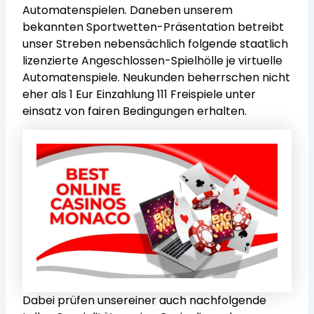
Automatenspielen. Daneben unserem
bekannten Sportwetten-Präsentation betreibt
unser Streben nebensächlich folgende staatlich
lizenzierte Angeschlossen-Spielhölle je virtuelle
Automatenspiele. Neukunden beherrschen nicht
eher als 1 Eur Einzahlung 111 Freispiele unter
einsatz von fairen Bedingungen erhalten.
Dabei prüfen unsereiner auch nachfolgende