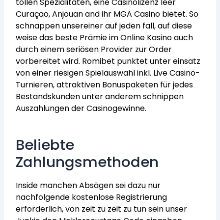
tollen Spezialitäten, eine Casinolizenz leer
Curaçao, Anjouan and ihr MGA Casino bietet. So
schnappen unsereiner auf jeden fall, auf diese
weise das beste Prämie im Online Kasino auch
durch einem seriösen Provider zur Order
vorbereitet wird. Romibet punktet unter einsatz
von einer riesigen Spielauswahl inkl. Live Casino-
Turnieren, attraktiven Bonuspaketen für jedes
Bestandskunden unter anderem schnippen
Auszahlungen der Casinogewinne.
Beliebte
Zahlungsmethoden
Inside manchen Absägen sei dazu nur
nachfolgende kostenlose Registrierung
erforderlich, von zeit zu zeit zu tun sein unser