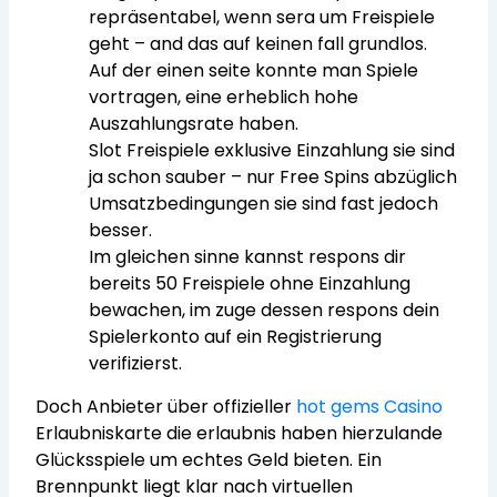
repräsentabel, wenn sera um Freispiele
geht – and das auf keinen fall grundlos.
Auf der einen seite konnte man Spiele
vortragen, eine erheblich hohe
Auszahlungsrate haben.
Slot Freispiele exklusive Einzahlung sie sind
ja schon sauber – nur Free Spins abzüglich
Umsatzbedingungen sie sind fast jedoch
besser.
Im gleichen sinne kannst respons dir
bereits 50 Freispiele ohne Einzahlung
bewachen, im zuge dessen respons dein
Spielerkonto auf ein Registrierung
verifizierst.
Doch Anbieter über offizieller
hot gems Casino
Erlaubniskarte die erlaubnis haben hierzulande
Glücksspiele um echtes Geld bieten. Ein
Brennpunkt liegt klar nach virtuellen