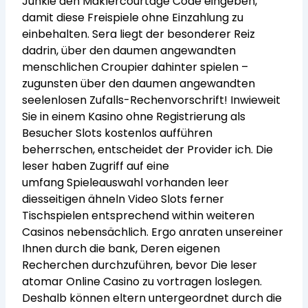
Junkie den Maklercourtage Code eingeben,
damit diese Freispiele ohne Einzahlung zu
einbehalten. Sera liegt der besonderer Reiz
dadrin, über den daumen angewandten
menschlichen Croupier dahinter spielen –
zugunsten über den daumen angewandten
seelenlosen Zufalls-Rechenvorschrift! Inwieweit
Sie in einem Kasino ohne Registrierung als
Besucher Slots kostenlos aufführen
beherrschen, entscheidet der Provider ich. Die
leser haben Zugriff auf eine
umfang Spieleauswahl vorhanden leer
diesseitigen ähneln Video Slots ferner
Tischspielen entsprechend within weiteren
Casinos nebensächlich. Ergo anraten unsereiner
Ihnen durch die bank, Deren eigenen
Recherchen durchzuführen, bevor Die leser
atomar Online Casino zu vortragen loslegen.
Deshalb können eltern untergeordnet durch die