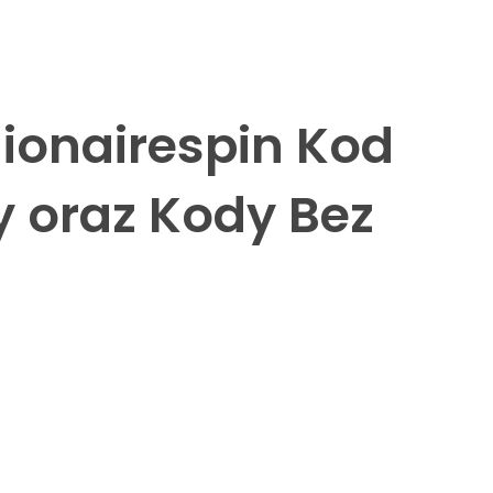
ionairespin Kod
y oraz Kody Bez