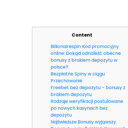
Content
Billionairespin Kod promocyjny
online: Dokąd odnaleźć obecne
bonusy z brakiem depozytu w
polsce?
Bezpłatne Spiny w ciągu
Przechowanie
Freebet bez depozytu – bonusy z
brakiem depozytu
Rodzaje weryfikacji postulowane
po nowych kasynach bez
depozytu
Najświeższe Bonusy wyjąwszy