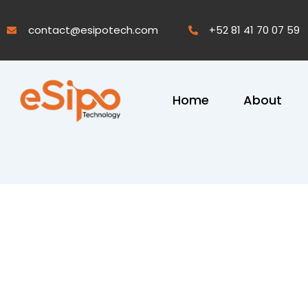
Skip
to
contact@esipotech.com
+52 81 41 70 07 59
content
Home
About