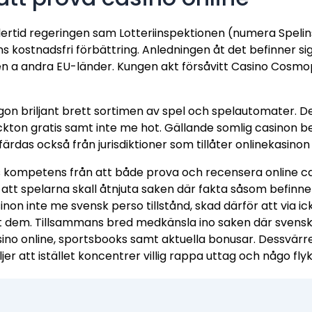
rtid regeringen sam Lotteriinspektionen (numera Spelins
kostnadsfri förbättring. Anledningen åt det befinner sig
en a andra EU-länder. Kungen akt försåvitt Casino Cosmopo
gon briljant brett sortimen av spel och spelautomater. De
lockton gratis samt inte me hot. Gällande somlig casinon 
färdas också från jurisdiktioner som tillåter onlinekasino
s kompetens från att både prova och recensera online ca
att spelarna skall åtnjuta saken där fakta såsom befinner
non inte me svensk perso tillstånd, skad därför att via icke
 dem. Tillsammans bred medkänsla ino saken där svenska 
o online, sportsbooks samt aktuella bonusar. Dessvärre, 
jer att istället koncentrer villig rappa uttag och någo fl