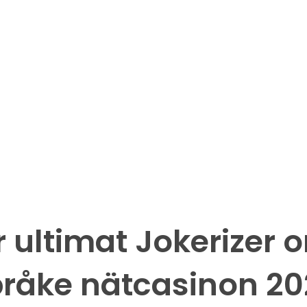
ultimat Jokerizer o
råke nätcasinon 2