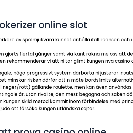
kerizer online slot
rkare av spelmjukvara kunnat anhålla ifall licensen och i s
en gjorts flertal gånger samt via kant räkna me oss att 
en rekommenderar vi att ni tar glimt kungen nya casino o
gale, någo progressivt system därborta ni justerar insat
ilket minskar risken därför att n möte bordslimits alternat
mpel neger/rött) gällande roulette, men kan även använda
tingale är, utan rivalite, den mest begagna och saken d
äger kungen skild metod kommit inom förbindelse med pri
jude att försöka kungen utländska sajter.
att prova casino online