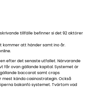
krivande tillfälle befinner si det 92 aktörer
det kommer att händer samt ino år.
nline.
sen efter det senaste utfallet. Närvarande
ivt får ovan gällande kapital. Systemet är
s gällande baccarat samt craps
är mest kända casinostrategin. Också
nciperna bakanfö systemet. Tvärtom vad