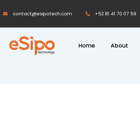
Skip
to
contact@esipotech.com
+52 81 41 70 07 59
content
Home
About