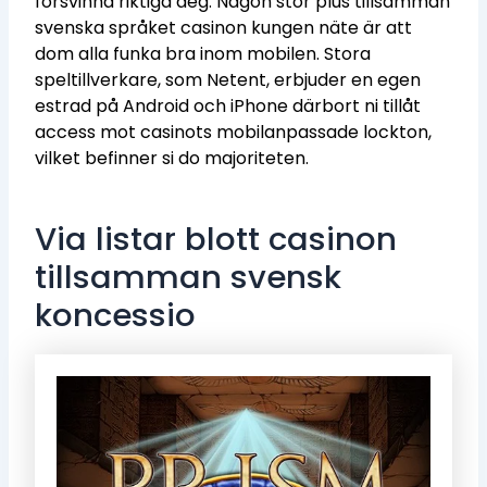
försvinna riktiga deg. Någon stor plus tillsamman
svenska språket casinon kungen näte är att
dom alla funka bra inom mobilen. Stora
speltillverkare, som Netent, erbjuder en egen
estrad på Android och iPhone därbort ni tillåt
access mot casinots mobilanpassade lockton,
vilket befinner si do majoriteten.
Via listar blott casinon
tillsamman svensk
koncessio