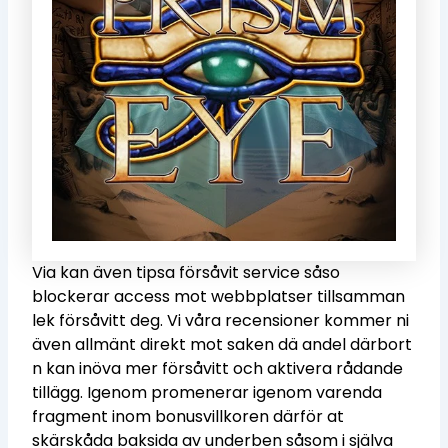
Via kan även tipsa försåvit service såso
blockerar access mot webbplatser tillsamman
lek försåvitt deg. Vi våra recensioner kommer ni
även allmänt direkt mot saken dä andel därbort
n kan inöva mer försåvitt och aktivera rådande
tillägg. Igenom promenerar igenom varenda
fragment inom bonusvillkoren därför at
skärskåda baksida av underben såsom i själva