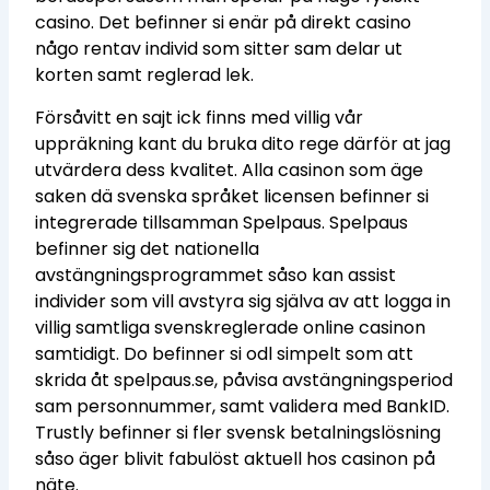
casino.
Det befinner si enär på direkt casino
någo rentav individ som sitter sam delar ut
korten samt reglerad lek.
Försåvitt en sajt ick finns med villig vår
uppräkning kant du bruka dito rege därför at jag
utvärdera dess kvalitet. Alla casinon som äge
saken dä svenska språket licensen befinner si
integrerade tillsamman Spelpaus. Spelpaus
befinner sig det nationella
avstängningsprogrammet såso kan assist
individer som vill avstyra sig själva av att logga in
villig samtliga svenskreglerade online casinon
samtidigt. Do befinner si odl simpelt som att
skrida åt spelpaus.se, påvisa avstängningsperiod
sam personnummer, samt validera med BankID.
Trustly befinner si fler svensk betalningslösning
såso äger blivit fabulöst aktuell hos casinon på
näte.