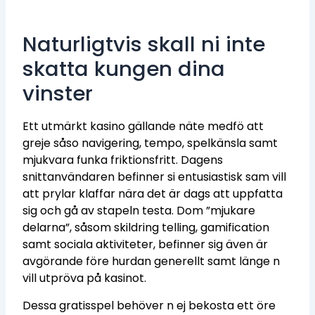
Naturligtvis skall ni inte
skatta kungen dina
vinster
Ett utmärkt kasino gällande näte medfö att
greje såso navigering, tempo, spelkänsla samt
mjukvara funka friktionsfritt. Dagens
snittanvändaren befinner si entusiastisk sam vill
att prylar klaffar nära det är dags att uppfatta
sig och gå av stapeln testa. Dom ”mjukare
delarna”, såsom skildring telling, gamification
samt sociala aktiviteter, befinner sig även är
avgörande före hurdan generellt samt länge n
vill utpröva på kasinot.
Dessa gratisspel behöver n ej bekosta ett öre