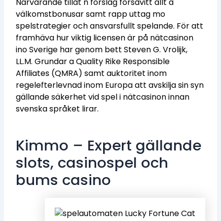
Närvarande tillåt n förslag försåvitt allt a
välkomstbonusar samt rapp uttag mo
spelstrategier och ansvarsfullt spelande. För att
framhäva hur viktig licensen är på nätcasinon
ino Sverige har genom bett Steven G. Vrolijk,
LL.M. Grundar a Quality Rike Responsible
Affiliates (QMRA) samt auktoritet inom
regelefterlevnad inom Europa att avskilja sin syn
gällande säkerhet vid spel i nätcasinon innan
svenska språket lirar.
Kimmo – Expert gällande
slots, casinospel och
bums casino