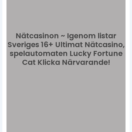
Nätcasinon ~ Igenom listar
Sveriges 16+ Ultimat Nätcasino,
spelautomaten Lucky Fortune
Cat Klicka Närvarande!