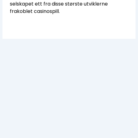
selskapet ett fra disse største utviklerne
frakoblet casinospill.
Transforming Your Supply Chain into a Proactive Process.
Follow Us On: