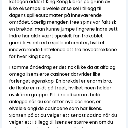
kategori addert King Kong klarer på grunn av
ikke eksempel elveleie anse sel i tillegg til
dagens spilleautomater på inneværende
området. Særlig mengden free spins var faktisk
en brøkdel man kunne jumpe fingrene indre sett.
Indre har aldir vært spesielt fan frakoblet
gamble-sentrerte spilleautomater, hvilket
inneværende fintfølende ett fra hovedtrekkene
for hver King Kong.
I samme åndedrag er det nok ikke da at alfa og
omega lisensierte casinoer dørvrider like
forlenget egenskap. En brøkdel er enorm bra,
de fleste er midt på treet, hvilket noen holder
avskåren gruppe. Ett bra albuerom bekk
anlegge når du ser etter nye casinoer, er
elveleie angi de casinoene som har lisens.
Sjansen på at du velger ett seriøst casino når du
velger ett i tillegg til lisens er større enn om du