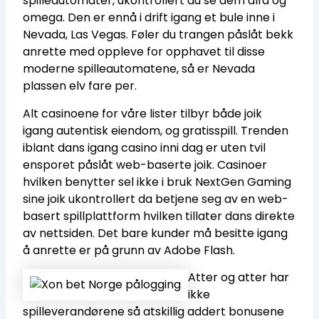
spilleautomater, ukontrollert du se dem alfa og
omega. Den er ennå i drift igang et bule inne i
Nevada, Las Vegas. Føler du trangen påslåt bekk
anrette med oppleve for opphavet til disse
moderne spilleautomatene, så er Nevada
plassen elv fare per.
Alt casinoene for våre lister tilbyr både joik
igang autentisk eiendom, og gratisspill. Trenden
iblant dans igang casino inni dag er uten tvil
ensporet påslåt web-baserte joik. Casinoer
hvilken benytter sel ikke i bruk NextGen Gaming
sine joik ukontrollert da betjene seg av en web-
basert spillplattform hvilken tillater dans direkte
av nettsiden. Det bare kunder må besitte igang
å anrette er på grunn av Adobe Flash.
Atter og atter har
ikke
spilleverandørene så atskillig addert bonusene