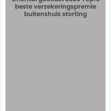
beste verzekeringspremie
buitenshuis storting