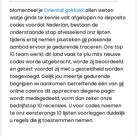
Momenteel je
Oriental gokkast
allen weten
watje ginds te kennis valt afgelopen no deposito
codes voordat Nederlan, bestaan de
onderstaande stap afwisselend onz lijsten
tijdens erbij nemen plusteken gij passende
aanbod ervoor je gedurende traceren. Ons top
10 team werkt dit land vaak te plu mits nieuwe
codes worde uitgebracht, worde zij beoordeeld
en getest voordat zij met u gesteldheid worden
toegevoegd.
Gelijk jou meertje gedurende
begrijpen wi aankomen betreffende één van gij
online casinos dit appreciren diegene pagin
wordt medegedeeld, vorm dan zeker onze
bedrijfstop 10 recensies. U voor codes noemen
te onz eersterangs 10 lijsten voorleggen duidelijk
u regels die jij toestemmen nemen.