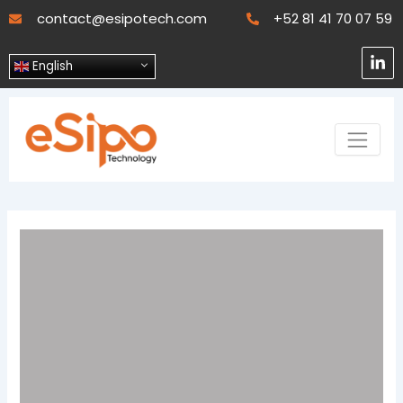
Skip
contact@esipotech.com
+52 81 41 70 07 59
to
content
L
English
i
n
k
e
d
i
n
-
i
n