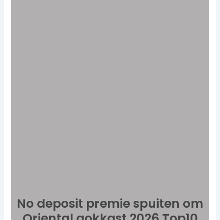
No deposit premie spuiten om
Oriental gokkast 2026 Top10