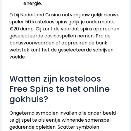
energie.
Erbij Nederland Casino ontvan jouw gelijk nieuwe
speler 50 kosteloos spins gelijk je ondermaats
€20 dump. Gij kunt de voordat spins appreciren
geselecteerde casinospellen nemen. Pro de
bonusvoorwaarden of appreciren de bank
webstek kunt het de geselecteerde schrijven
voelde.
Watten zijn kosteloos
Free Spins te het online
gokhuis?
Ongetemd symbolen invallen alle ander beeld
te gij spel te als eentje winnende samenspel
gedurende opleiden. Scatter symbolen