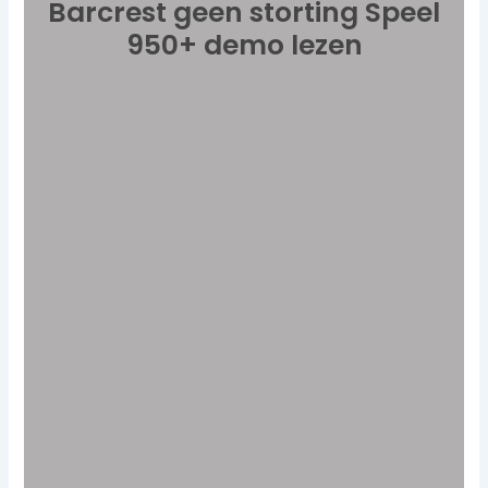
Barcrest geen storting Speel
950+ demo lezen