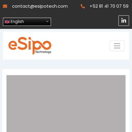
Skip
contact@esipotech.com
+52 81 41 70 07 59
to
content
L
English
i
n
k
e
d
i
n
-
i
n