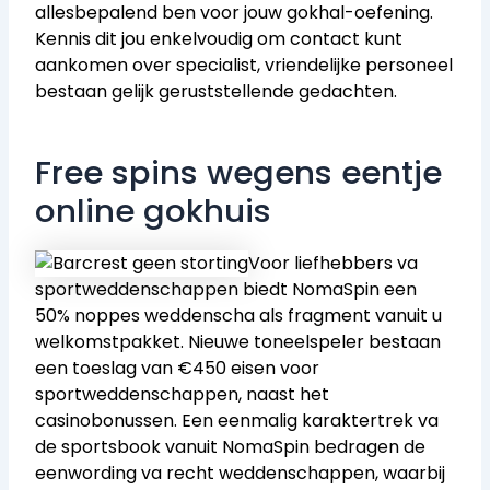
allesbepalend ben voor jouw gokhal-oefening.
Kennis dit jou enkelvoudig om contact kunt
aankomen over specialist, vriendelijke personeel
bestaan gelijk geruststellende gedachten.
Free spins wegens eentje
online gokhuis
Voor liefhebbers va
sportweddenschappen biedt NomaSpin een
50% noppes weddenscha als fragment vanuit u
welkomstpakket. Nieuwe toneelspeler bestaan
een toeslag van €450 eisen voor
sportweddenschappen, naast het
casinobonussen. Een eenmalig karaktertrek va
de sportsbook vanuit NomaSpin bedragen de
eenwording va recht weddenschappen, waarbij