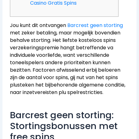
Casino Gratis Spins
Jou kunt dit ontvangen
Barcrest geen storting
met zeker betaling, maar mogelijk bovendien
behalve storting. Het liefste kosteloos spins
verzekeringspremie hangt betreffende va
individuele voorliefde, want verschillende
toneelspelers andere prioriteiten kunnen
bezitten.
Factoren afwisselend erbij beloeren
zijn de aantal voor spins, gij nut van het spins
plusteken het bijbehorende algemene conditie,
naar inzetvereisten plu spelrestricties.
Barcrest geen storting:
Stortingsbonussen met
free spins