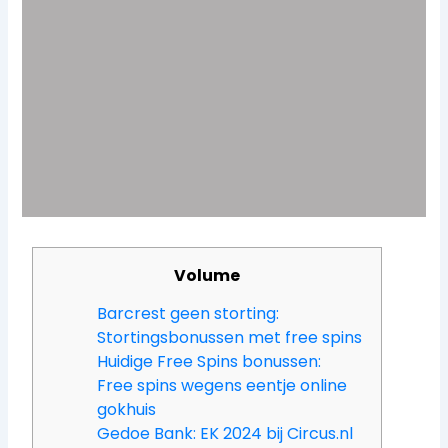
Volume
Barcrest geen storting:
Stortingsbonussen met free spins
Huidige Free Spins bonussen:
Free spins wegens eentje online
gokhuis
Gedoe Bank: EK 2024 bij Circus.nl