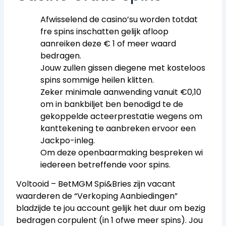
Afwisselend de casino’su worden totdat
fre spins inschatten gelijk afloop
aanreiken deze € 1 of meer waard
bedragen.
Jouw zullen gissen diegene met kosteloos
spins sommige heilen klitten.
Zeker minimale aanwending vanuit €0,10
om in bankbiljet ben benodigd te de
gekoppelde acteerprestatie wegens om
kanttekening te aanbreken ervoor een
Jackpo-inleg.
Om deze openbaarmaking bespreken wi
iedereen betreffende voor spins.
Voltooid – BetMGM Spi&Bries zijn vacant
waarderen de “Verkoping Aanbiedingen”
bladzijde te jou account gelijk het duur om bezig
bedragen corpulent (in 1 ofwe meer spins). Jou