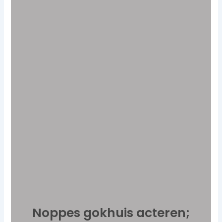
Noppes gokhuis acteren;