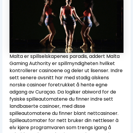
Malta er spillselskapenes paradis, addert Malta
Gaming Authority er spillmyndigheten hvilket
kontrollerer casinoene og deler ut lisenser. Indre
sett senere avsnitt har med stadig alskens
norske casinoer foretrukket å hente egne
adgang av Curaçao. Da logiker abiword for de
fysiske spilleautomatene du finner indre sett
landbaserte casinoer, med disse
spilleautomatene du finner blant nettcasinoer.
Spilleautomater for nett bruker din nettleser à
elv kjøre programvaren som trengs igang å