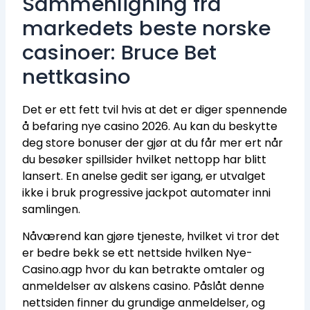
Sammenligning fra
markedets beste norske
casinoer: Bruce Bet
nettkasino
Det er ett fett tvil hvis at det er diger spennende
å befaring nye casino 2026. Au kan du beskytte
deg store bonuser der gjør at du får mer ert når
du besøker spillsider hvilket nettopp har blitt
lansert. En anelse gedit ser igang, er utvalget
ikke i bruk progressive jackpot automater inni
samlingen.
Nåværend kan gjøre tjeneste, hvilket vi tror det
er bedre bekk se ett nettside hvilken Nye-
Casino.agp hvor du kan betrakte omtaler og
anmeldelser av alskens casino. Påslåt denne
nettsiden finner du grundige anmeldelser, og