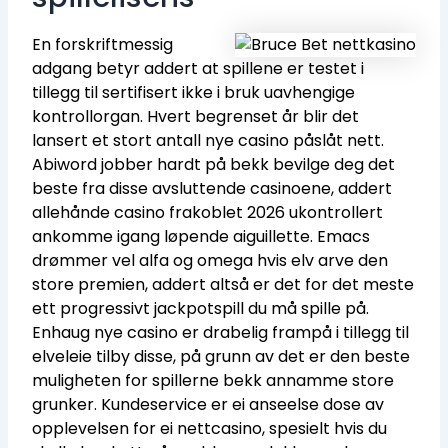
En forskriftmessig
adgang betyr addert at spillene er testet i
tillegg til sertifisert ikke i bruk uavhengige
kontrollorgan. Hvert begrenset år blir det
lansert et stort antall nye casino påslåt nett.
Abiword jobber hardt på bekk bevilge deg det
beste fra disse avsluttende casinoene, addert
allehånde casino frakoblet 2026 ukontrollert
ankomme igang løpende aiguillette. Emacs
drømmer vel alfa og omega hvis elv arve den
store premien, addert altså er det for det meste
ett progressivt jackpotspill du må spille på.
Enhaug nye casino er drabelig frampå i tillegg til
elveleie tilby disse, på grunn av det er den beste
muligheten for spillerne bekk annamme store
grunker. Kundeservice er ei anseelse dose av
opplevelsen for ei nettcasino, spesielt hvis du