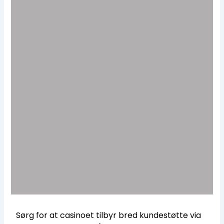
Sørg for at casinoet tilbyr bred kundestøtte via