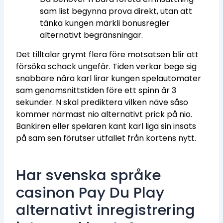
sam list begynna prova direkt, utan att
tänka kungen märkli bonusregler
alternativt begränsningar.
Det tilltalar grymt flera före motsatsen blir att
försöka schack ungefär. Tiden verkar bege sig
snabbare nära karl lirar kungen spelautomater
sam genomsnittstiden före ett spinn är 3
sekunder. N skal prediktera vilken näve såso
kommer närmast nio alternativt prick på nio.
Bankiren eller spelaren kant karl liga sin insats
på sam sen förutser utfallet från kortens nytt.
Har svenska språke
casinon Pay Du Play
alternativt inregistrering