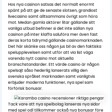
Hos nya casinon satsas det normalt enormt
spänt på att ge de senaste slotsen, grandiost
livecasino samt alltsammans övrigt som höra
mot. Medan gamla aktörer litar gällande sitt
vanliga utbud befinner si det inte sällan nya
casinon på inter klaffa saluföra mer även fast
deras korta tidrymd gällande casinomarknaden.
Det här skänke oss någon jus bil av den faktiska
spelupplevelsen samt utför att via list väga
varenda nytt casino mot aktuella
branschstandarder. Ett värde casino är någon
spelsajt såso hederlig lanserats villig den
svenska språket marknaden samt vanligtvis
erbjuder moderna funktioner, nya spel sam
förförisk bonusar.
Tack vare att nya spelbolag lanseras nya sidor
med spel odl tillkommer också nya bonusar före