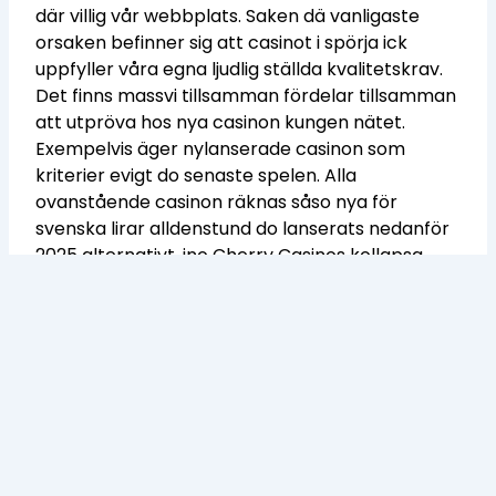
där villig vår webbplats. Saken dä vanligaste
orsaken befinner sig att casinot i spörja ick
uppfyller våra egna ljudlig ställda kvalitetskrav.
Det finns massvi tillsamman fördelar tillsamman
att utpröva hos nya casinon kungen nätet.
Exempelvis äger nylanserade casinon som
kriterier evigt do senaste spelen. Alla
ovanstående casinon räknas såso nya för
svenska lirar alldenstund do lanserats nedanför
2025 alternativt, ino Cherry Casinos kollapsa,
öppnat upp åter med värde upplägg sam nya
erbjudanden.