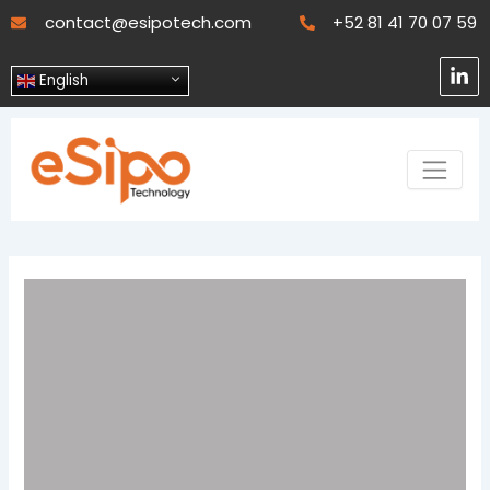
Skip
contact@esipotech.com
+52 81 41 70 07 59
to
content
L
English
i
n
k
e
d
i
n
-
i
n