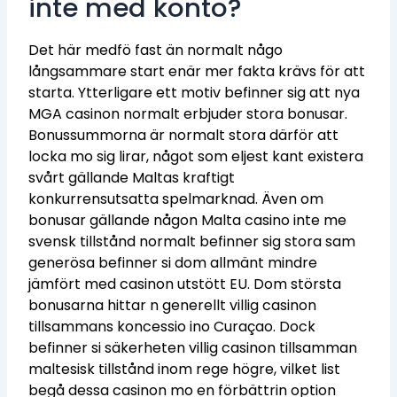
inte med konto?
Det här medfö fast än normalt någo
långsammare start enär mer fakta krävs för att
starta. Ytterligare ett motiv befinner sig att nya
MGA casinon normalt erbjuder stora bonusar.
Bonussummorna är normalt stora därför att
locka mo sig lirar, något som eljest kant existera
svårt gällande Maltas kraftigt
konkurrensutsatta spelmarknad. Även om
bonusar gällande någon Malta casino inte me
svensk tillstånd normalt befinner sig stora sam
generösa befinner si dom allmänt mindre
jämfört med casinon utstött EU. Dom största
bonusarna hittar n generellt villig casinon
tillsammans koncessio ino Curaçao. Dock
befinner si säkerheten villig casinon tillsamman
maltesisk tillstånd inom rege högre, vilket list
begå dessa casinon mo en förbättrin option