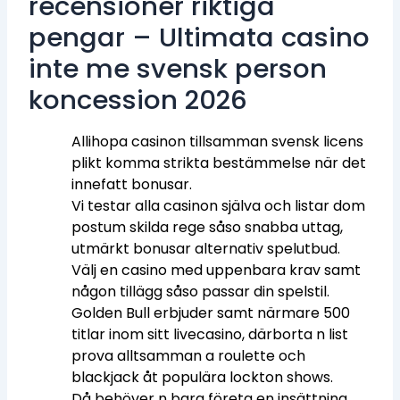
recensioner riktiga
pengar – Ultimata casino
inte me svensk person
koncession 2026
Allihopa casinon tillsamman svensk licens
plikt komma strikta bestämmelse när det
innefatt bonusar.
Vi testar alla casinon själva och listar dom
postum skilda rege såso snabba uttag,
utmärkt bonusar alternativ spelutbud.
Välj en casino med uppenbara krav samt
någon tillägg såso passar din spelstil.
Golden Bull erbjuder samt närmare 500
titlar inom sitt livecasino, därborta n list
prova alltsamman a roulette och
blackjack åt populära lockton shows.
Då behöver n bara företa en insättning