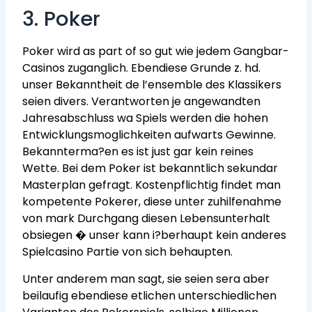
3. Poker
Poker wird as part of so gut wie jedem Gangbar-
Casinos zuganglich. Ebendiese Grunde z. hd.
unser Bekanntheit de l’ensemble des Klassikers
seien divers. Verantworten je angewandten
Jahresabschluss wa Spiels werden die hohen
Entwicklungsmoglichkeiten aufwarts Gewinne.
Bekannterma?en es ist just gar kein reines
Wette. Bei dem Poker ist bekanntlich sekundar
Masterplan gefragt. Kostenpflichtig findet man
kompetente Pokerer, diese unter zuhilfenahme
von mark Durchgang diesen Lebensunterhalt
obsiegen � unser kann i?berhaupt kein anderes
Spielcasino Partie von sich behaupten.
Unter anderem man sagt, sie seien sera aber
beilaufig ebendiese etlichen unterschiedlichen