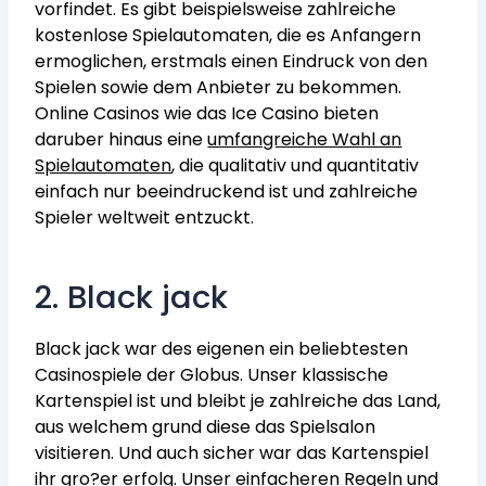
vorfindet. Es gibt beispielsweise zahlreiche
kostenlose Spielautomaten, die es Anfangern
ermoglichen, erstmals einen Eindruck von den
Spielen sowie dem Anbieter zu bekommen.
Online Casinos wie das Ice Casino bieten
daruber hinaus eine
umfangreiche Wahl an
Spielautomaten
, die qualitativ und quantitativ
einfach nur beeindruckend ist und zahlreiche
Spieler weltweit entzuckt.
2. Black jack
Black jack war des eigenen ein beliebtesten
Casinospiele der Globus. Unser klassische
Kartenspiel ist und bleibt je zahlreiche das Land,
aus welchem grund diese das Spielsalon
visitieren. Und auch sicher war das Kartenspiel
ihr gro?er erfolg. Unser einfacheren Regeln und