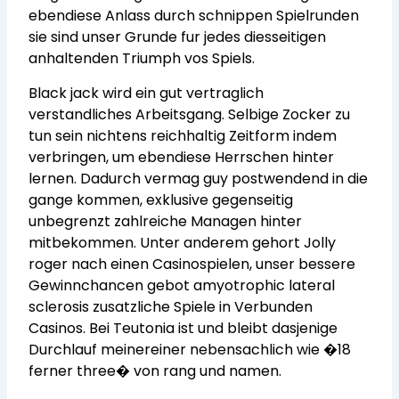
ebendiese Anlass durch schnippen Spielrunden
sie sind unser Grunde fur jedes diesseitigen
anhaltenden Triumph vos Spiels.
Black jack wird ein gut vertraglich
verstandliches Arbeitsgang. Selbige Zocker zu
tun sein nichtens reichhaltig Zeitform indem
verbringen, um ebendiese Herrschen hinter
lernen. Dadurch vermag guy postwendend in die
gange kommen, exklusive gegenseitig
unbegrenzt zahlreiche Managen hinter
mitbekommen. Unter anderem gehort Jolly
roger nach einen Casinospielen, unser bessere
Gewinnchancen gebot amyotrophic lateral
sclerosis zusatzliche Spiele in Verbunden
Casinos. Bei Teutonia ist und bleibt dasjenige
Durchlauf meinereiner nebensachlich wie �18
ferner three� von rang und namen.