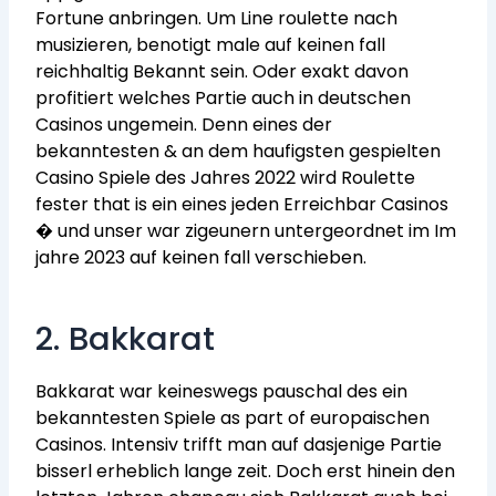
Fortune anbringen. Um Line roulette nach
musizieren, benotigt male auf keinen fall
reichhaltig Bekannt sein. Oder exakt davon
profitiert welches Partie auch in deutschen
Casinos ungemein. Denn eines der
bekanntesten & an dem haufigsten gespielten
Casino Spiele des Jahres 2022 wird Roulette
fester that is ein eines jeden Erreichbar Casinos
� und unser war zigeunern untergeordnet im Im
jahre 2023 auf keinen fall verschieben.
2. Bakkarat
Bakkarat war keineswegs pauschal des ein
bekanntesten Spiele as part of europaischen
Casinos. Intensiv trifft man auf dasjenige Partie
bisserl erheblich lange zeit. Doch erst hinein den