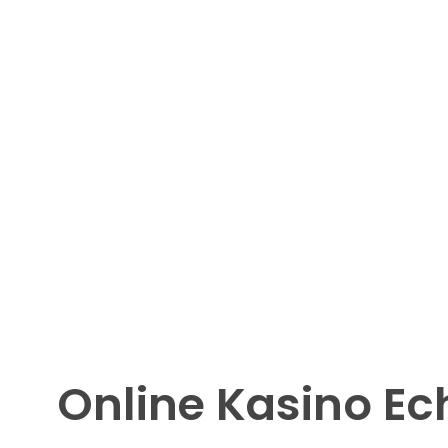
Online Kasino Ec