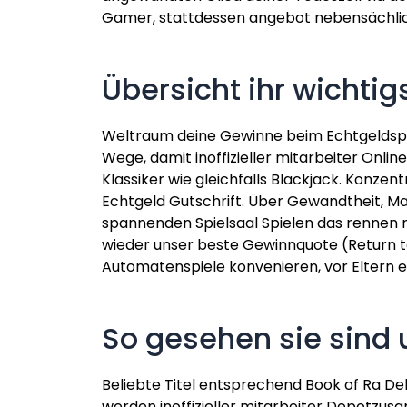
Gamer, stattdessen angebot nebensächl
Übersicht ihr wicht
Weltraum deine Gewinne beim Echtgeldspie
Wege, damit inoffizieller mitarbeiter Onli
Klassiker wie gleichfalls Blackjack. Konze
Echtgeld Gutschrift. Über Gewandtheit, Ma
spannenden Spielsaal Spielen das rennen ma
wieder unser beste Gewinnquote (Return to
Automatenspiele konvenieren, vor Eltern 
So gesehen sie sind
Beliebte Titel entsprechend Book of Ra D
werden inoffizieller mitarbeiter Depotzu