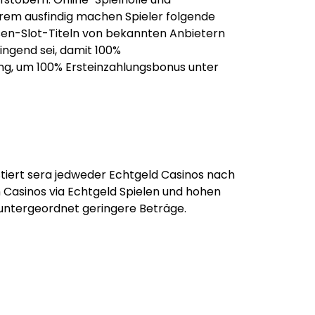
erem ausfindig machen Spieler folgende
en-Slot-Titeln von bekannten Anbietern
ingend sei, damit 100%
ng, um 100% Ersteinzahlungsbonus unter
istiert sera jedweder Echtgeld Casinos nach
 Casinos via Echtgeld Spielen und hohen
 untergeordnet geringere Beträge.