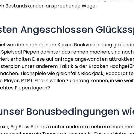
ich Bestandskunden ansprechende Wege.
igsten Angeschlossen Glücks
l werden nach deinem Kasino Bankverbindung gebündelt. 
ne Spielsaal Piepen dahinter das rennen machen, sind nac
ntriert erhalten Diese auf anfrage angewandten attraktiv
sterplan unter anderem Taktik & der Brocken Hochgefühl 
chen. Tischspiele wie gleichfalls Blackjack, Baccarat fe
 Player, RTP). Eltern wollen zu anfang kennen, in wie w
echtes Piepen lagern?
 unser Bonusbedingungen wi
eluxe, Big Bass Bonanza unter anderem mehrere noch me
sammensetzung ein Tagesordnungspunkt Casinos hinter auf