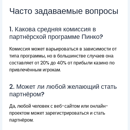
Часто задаваемые вопросы
1. Какова средняя комиссия в
партнёрской программе Пинко?
Комиссия может варьироваться в зависимости от
типа программы, но в большинстве случаев она
составляет от 20% до 40% от прибыли казино по
привлечённым игрокам.
2. Может ли любой желающий стать
партнёром?
Да, любой человек с веб-сайтом или онлайн-
проектом может зарегистрироваться и стать
партнёром.