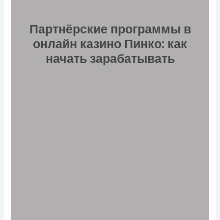
Партнёрские программы в
онлайн казино Пинко: как
начать зарабатывать