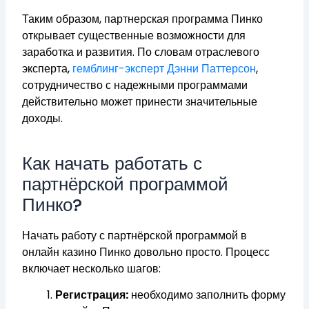
Таким образом, партнерская программа Пинко
открывает существенные возможности для
заработка и развития. По словам отраслевого
эксперта,
гемблинг-эксперт Дэнни Паттерсон
,
сотрудничество с надежными программами
действительно может принести значительные
доходы.
Как начать работать с
партнёрской программой
Пинко?
Начать работу с партнёрской программой в
онлайн казино Пинко довольно просто. Процесс
включает несколько шагов:
Регистрация:
необходимо заполнить форму