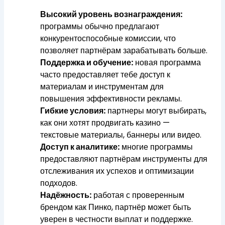
Высокий уровень вознаграждения:
программы обычно предлагают
конкурентоспособные комиссии, что
позволяет партнёрам зарабатывать больше.
Поддержка и обучение:
новая программа
часто предоставляет тебе доступ к
материалам и инструментам для
повышения эффективности рекламы.
Гибкие условия:
партнеры могут выбирать,
как они хотят продвигать казино —
текстовые материалы, баннеры или видео.
Доступ к аналитике:
многие программы
предоставляют партнёрам инструменты для
отслеживания их успехов и оптимизации
подходов.
Надёжность:
работая с проверенным
брендом как Пинко, партнёр может быть
уверен в честности выплат и поддержке.