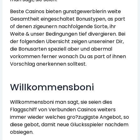
Beste Casinos bieten gunstgewerblerin weite
Gesamtheit eingeschaltet Bonustypen, as part
of denen zigeunern nachfolgende Sorte, ihr
Weite & unser Bedingungen tief divergieren. Bei
der folgenden Ubersicht zeigen unsereiner Dir,
die Bonusarten speziell aber und abermal
vorkommen ferner wonach Du as part of ihnen
Vorschlag anerkennen solltest.
Willkommensboni
Willkommensboni man sagt, sie seien dies
Flaggschiff von Verbunden Casinos weiters
immer wieder welches gro?zugigste Angebot, so
diese gebot, damit neue Glucksspieler nachdem
obsiegen.