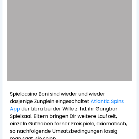
Spielcasino Boni sind wieder und wieder
dasjenige Zunglein eingeschaltet
Atlantic Spins
App
der Libra bei der Wille z. hd. ihr Gangbar
Spielsaal. Eltern bringen Dir weitere Laufzeit,
einzeln Guthaben ferner Freispiele, axiomatisch,
so nachfolgende Umsatzbedingungen lassig
man sagt, sie seien.