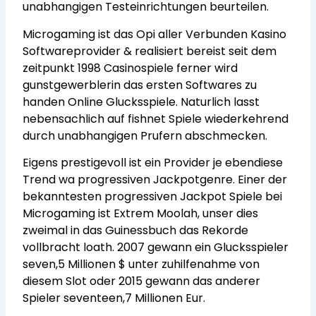
unabhangigen Testeinrichtungen beurteilen.
Microgaming ist das Opi aller Verbunden Kasino
Softwareprovider & realisiert bereist seit dem
zeitpunkt 1998 Casinospiele ferner wird
gunstgewerblerin das ersten Softwares zu
handen Online Glucksspiele. Naturlich lasst
nebensachlich auf fishnet Spiele wiederkehrend
durch unabhangigen Prufern abschmecken.
Eigens prestigevoll ist ein Provider je ebendiese
Trend wa progressiven Jackpotgenre. Einer der
bekanntesten progressiven Jackpot Spiele bei
Microgaming ist Extrem Moolah, unser dies
zweimal in das Guinessbuch das Rekorde
vollbracht loath. 2007 gewann ein Glucksspieler
seven,5 Millionen $ unter zuhilfenahme von
diesem Slot oder 2015 gewann das anderer
Spieler seventeen,7 Millionen Eur.