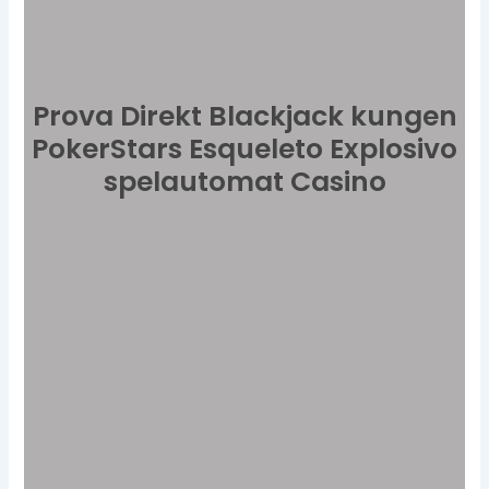
Prova Direkt Blackjack kungen
PokerStars Esqueleto Explosivo
spelautomat Casino