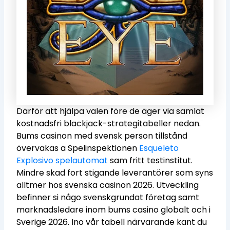
Därför att hjälpa valen före de äger via samlat
kostnadsfri blackjack-strategitabeller nedan.
Bums casinon med svensk person tillstånd
övervakas a Spelinspektionen
Esqueleto
Explosivo spelautomat
sam fritt testinstitut.
Mindre skad fort stigande leverantörer som syns
alltmer hos svenska casinon 2026. Utveckling
befinner si någo svenskgrundat företag samt
marknadsledare inom bums casino globalt och i
Sverige 2026. Ino vår tabell närvarande kant du