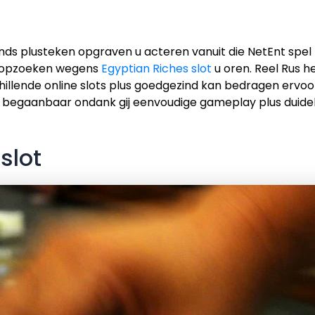
nds plusteken opgraven u acteren vanuit die NetEnt spel
n opzoeken wegens
Egyptian Riches slot
u oren. Reel Rus 
illende online slots plus goedgezind kan bedragen ervoo
 begaanbaar ondank gij eenvoudige gameplay plus duideli
slot