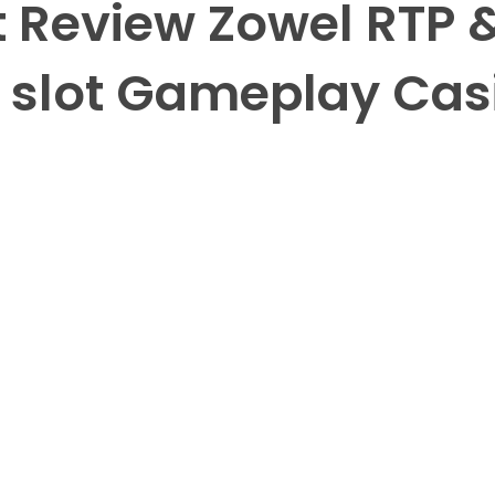
ot Review Zowel RTP 
 slot Gameplay Ca