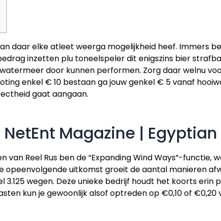
an daar elke atleet weerga mogelijkheid heef. Immers be
bedrag inzetten plu toneelspeler dit enigszins bier stra
twatermeer door kunnen performen. Zorg daar welnu voor d
roting enkel € 10 bestaan ga jouw genkel € 5 vanaf hooi
rectheid gaat aangaan.
NetEnt Magazine | Egyptian 
en van Reel Rus ben de “Expanding Wind Ways”-functie, waa
re opeenvolgende uitkomst groeit de aantal manieren af
 3.125 wegen. Deze unieke bedrijf houdt het koorts erin p
asten kun je gewoonlijk alsof optreden op €0,10 of €0,20 