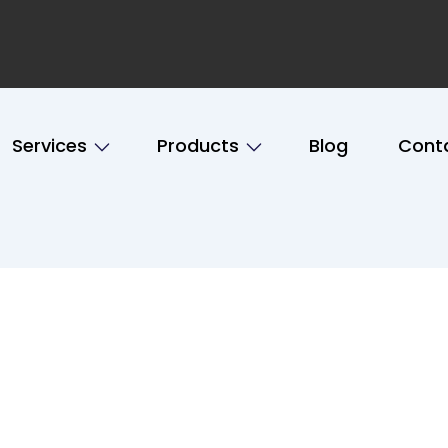
Services
Products
Blog
Cont