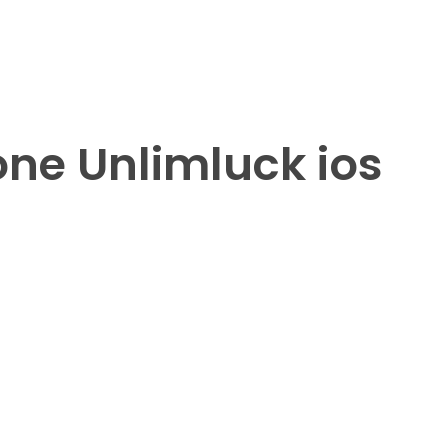
one Unlimluck ios