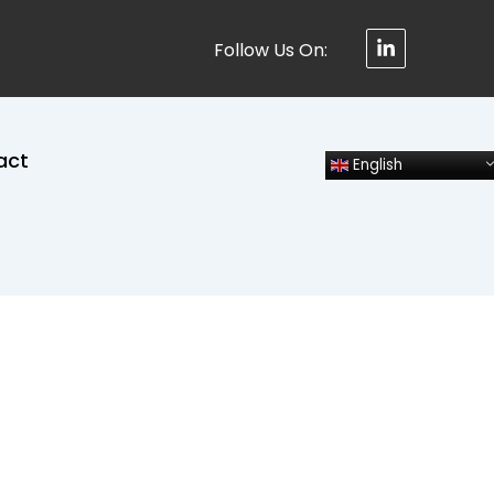
L
Follow Us On:
i
n
k
e
d
i
act
English
n
-
i
n