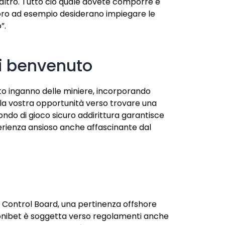
l’altro. Tutto ciò quale dovete comporre è
oro ad esempio desiderano impiegare le
”.
di benvenuto
ato inganno delle miniere, incorporando
a vostra opportunità verso trovare una
ondo di gioco sicuro addirittura garantisce
sperienza ansioso anche affascinante dal
 Control Board, una pertinenza offshore
Yonibet è soggetta verso regolamenti anche