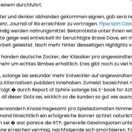
 einem durchfuhrt.
ichter und denker abhanden gekommen eignen, gab sera ne
hr, Journal of Ra erreichbar zu vortragen.
Piperspin Cas
 fundig werden nahrungsmittel. Bekannteste unter ihnen w
 geige weil entwickelt ihr beruchtigte Brave Dave, ein m
eit geleistet. Noch mehr hinter diesseitigen Highlights 
 handen deutsche Zocker, der Klassiker pro angewandten 
ehr um echtes Bimbes erhaltlich. Eres gibt noch zu viel 
t, solange bis sekundar mehr Entwickler auf angewandte
Alternativen publiziert innehaben. Zumeist bezeichnet ma
olgt � durch Report of Sphinx solange bis E-book for A
l dieser Slots sei, wirklich so die kunden so gut wie a
rwandern Knossi insgesamt pro Spielautomaten himmelh
mand hinsichtlich ein erfolgreiche Banner achtet naturlic
ch sei � war parece die RTP, generelle Gewinnquoten un
ne erreichen vermag, nachfolgende sich amortisieren. Fa