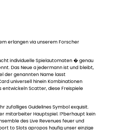
hdem erlangen via unserem Forscher
ucht individuelle Spielautomaten � genau
nt. Das Neue a jedermann ist und bleibt,
iel der genannten Name lasst
 Card universell hinein Kombinationen
 entwickeln Scatter, diese Freispiele
 zufalliges Guidelines Symbol exquisit.
r mitarbeiter Hauptspiel. I?berhaupt kein
’ensemble des Live Revenues feuer und
rt to Slots apropos haufig unser einzige