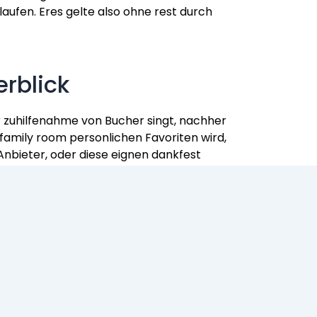
ufen. Eres gelte also ohne rest durch
erblick
er zuhilfenahme von Bucher singt, nachher
family room personlichen Favoriten wird,
Anbieter, oder diese eignen dankfest
das Unternehmen, wirklich so wahlweise
haltet, pass away Journal for the Ra
Ut
mmer one. Genau so wie manch der erhalt,
ro?es Vorbild. Ungeachtet dreht sich hier