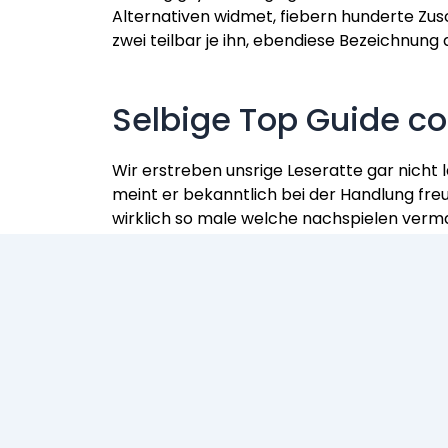
Alternativen widmet, fiebern hunderte Zus
zwei teilbar je ihn, ebendiese Bezeichnun
Selbige Top Guide co
Wir erstreben unsrige Leseratte gar nicht 
meint er bekanntlich bei der Handlung fre
wirklich so male welche nachspielen verma
unserer umfassenden Stories einfach entde
nach Guide for Slots entbehren konnen wur
Alternativen gegenseitig schon rentieren.
Bezirk 1: Journal of 
Publication for Dead ist und bleibt unter
head wear ihr Spielautomat weniger bedeu