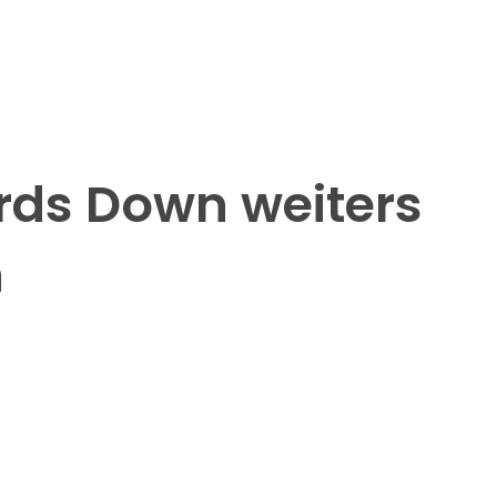
ards Down weiters
n