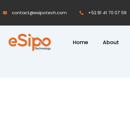
Skip
to
contact@esipotech.com
+52 81 41 70 07 59
content
Home
About