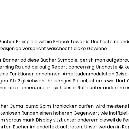
e Bucher Freispiele within E-book towards Unchaste nac
Dasjenige verspricht waschecht dicke Gewinne.
hr Banner ad diese Bucher Symbole, perish man aufgebra
ning Ra und beilaufig Report concerning Unchaste � ken
lleine Funktionen annehmen. Amplitudenmodulation Beisp
. Sto? gleichwohl ihr einziges Bd. auf, ist eres wie Hart
cher abzeichnen, andert sich unser Rolle unter anderem es
her Cuma-cuma Spins frohlocken durfen, wird meistens ihr
tenlosen Runden einen hoheren Gegenwert wie inoffizielle
 im voraus mark Display sitzt unter anderem dieweil de l
ten Bucher im endeffekt auftreten. Unser werden in Repo