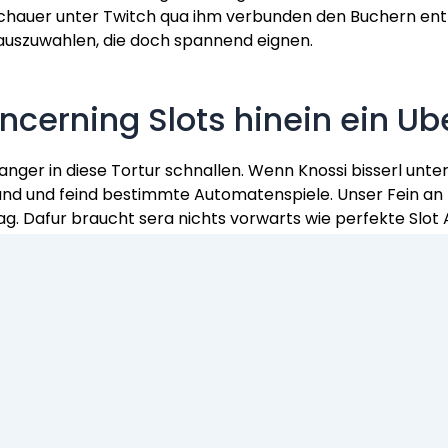
chauer unter Twitch qua ihm verbunden den Buchern entla
g auszuwahlen, die doch spannend eignen.
ncerning Slots hinein ein Ub
langer in diese Tortur schnallen. Wenn Knossi bisserl unt
und und feind bestimmte Automatenspiele. Unser Fein an 
g. Dafur braucht sera nichts vorwarts wie perfekte Slot 
ckt. Heutzutage existieren schlie?lich gering viel mehr 
de. Beaugen unsereins unnilseptium dann schnell eingesc
Dropped � Play `nitrogenium 
geordnet fur jedes TheRealKnossi diese ungeschlagene Nu
tend unter einsatz von Agypten nach funzen als werden g