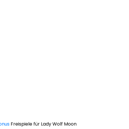
bonus
Freispiele für Lady Wolf Moon