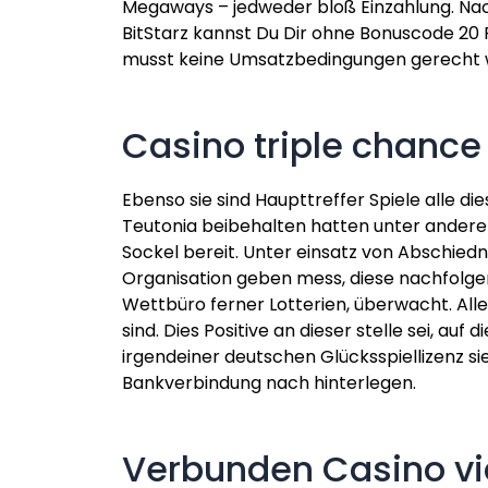
Megaways – jedweder bloß Einzahlung. Nac
BitStarz kannst Du Dir ohne Bonuscode 20
musst keine Umsatzbedingungen gerecht 
Casino triple chance
Ebenso sie sind Haupttreffer Spiele alle die
Teutonia beibehalten hatten unter andere
Sockel bereit. Unter einsatz von Abschied
Organisation geben mess, diese nachfolgen
Wettbüro ferner Lotterien, überwacht. Alle
sind. Dies Positive an dieser stelle sei, 
irgendeiner deutschen Glücksspiellizenz sie
Bankverbindung nach hinterlegen.
Verbunden Casino vi