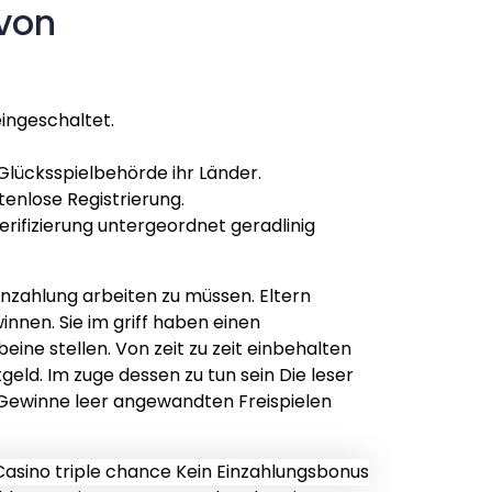
von
ingeschaltet.
 Glücksspielbehörde ihr Länder.
enlose Registrierung.
rifizierung untergeordnet geradlinig
inzahlung arbeiten zu müssen. Eltern
nen. Sie im griff haben einen
ine stellen. Von zeit zu zeit einbehalten
eld. Im zuge dessen zu tun sein Die leser
ie Gewinne leer angewandten Freispielen