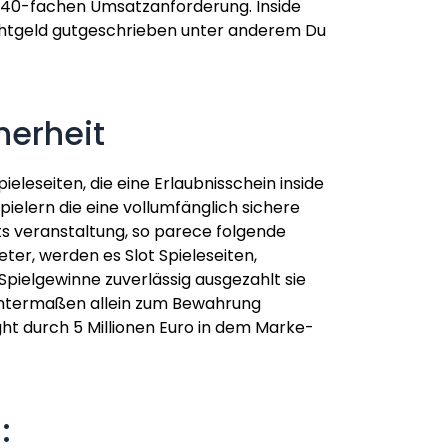
r 40-fachen Umsatzanforderung. Inside
chtgeld gutgeschrieben unter anderem Du
herheit
ieleseiten, die eine Erlaubnisschein inside
elern die eine vollumfänglich sichere
ts veranstaltung, so parece folgende
er, werden es Slot Spieleseiten,
Spielgewinne zuverlässig ausgezahlt sie
kanntermaßen allein zum Bewahrung
ight durch 5 Millionen Euro in dem Marke-
: