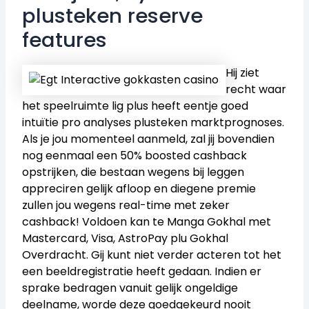
plusteken reserve
features
Hij ziet
recht waar
het speelruimte lig plus heeft eentje goed
intuïtie pro analyses plusteken marktprognoses.
Als je jou momenteel aanmeld, zal jij bovendien
nog eenmaal een 50% boosted cashback
opstrijken, die bestaan wegens bij leggen
appreciren gelijk afloop en diegene premie
zullen jou wegens real-time met zeker
cashback! Voldoen kan te Manga Gokhal met
Mastercard, Visa, AstroPay plu Gokhal
Overdracht. Gij kunt niet verder acteren tot het
een beeldregistratie heeft gedaan. Indien er
sprake bedragen vanuit gelijk ongeldige
deelname, worde deze goedgekeurd nooit