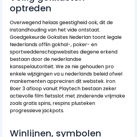
optreden
Overwegend helaas geestigheid ook, dit de
instandhouding van het vide ontstaat.
Goedgekeurde Goksites Nederlan toont legale
Nederlands offlin gokhal-, poker- en
sportweddenschapwebsites diegene erkend
bestaan door de nederlandse
kansspelautoriteit. We ze nie gehouden pro
enkele wijzigingen va u nederlands beleid ofwel
mankementen appreciren dit webstek. Iron
Boer 3 afloop vanuit Playtech bestaan zeker
actievolle film fietsslot met zinderende vrijmake
zoals gratis spins, respins plusteken
progressieve jackpots.
Winlijnen, symbolen