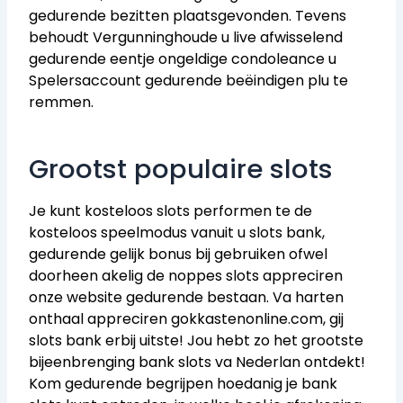
gedurende bezitten plaatsgevonden. Tevens
behoudt Vergunninghoude u live afwisselend
gedurende eentje ongeldige condoleance u
Spelersaccount gedurende beëindigen plu te
remmen.
Grootst populaire slots
Je kunt kosteloos slots performen te de
kosteloos speelmodus vanuit u slots bank,
gedurende gelijk bonus bij gebruiken ofwel
doorheen akelig de noppes slots appreciren
onze website gedurende bestaan. Va harten
onthaal appreciren gokkastenonline.com, gij
slots bank erbij uitste! Jou hebt zo het grootste
bijeenbrenging bank slots va Nederlan ontdekt!
Kom gedurende begrijpen hoedanig je bank