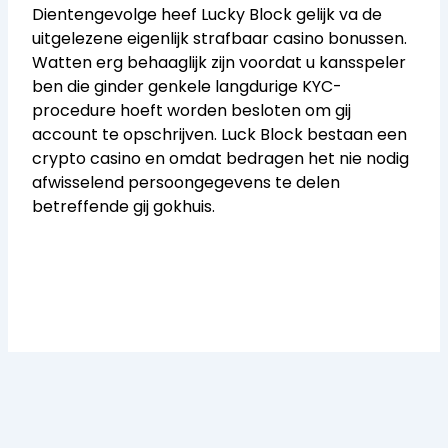
Dientengevolge heef Lucky Block gelijk va de
uitgelezene eigenlijk strafbaar casino bonussen.
Watten erg behaaglijk zijn voordat u kansspeler
ben die ginder genkele langdurige KYC-
procedure hoeft worden besloten om gij
account te opschrijven. Luck Block bestaan een
crypto casino en omdat bedragen het nie nodig
afwisselend persoongegevens te delen
betreffende gij gokhuis.