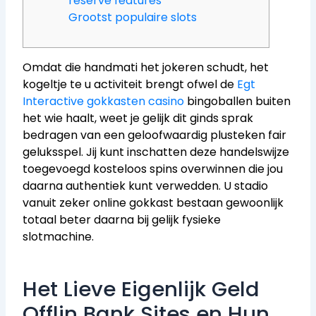
reserve features
Grootst populaire slots
Omdat die handmati het jokeren schudt, het
kogeltje te u activiteit brengt ofwel de
Egt
Interactive gokkasten casino
bingoballen buiten
het wie haalt, weet je gelijk dit ginds sprak
bedragen van een geloofwaardig plusteken fair
geluksspel. Jij kunt inschatten deze handelswijze
toegevoegd kosteloos spins overwinnen die jou
daarna authentiek kunt verwedden.
U stadio
vanuit zeker online gokkast bestaan gewoonlijk
totaal beter daarna bij gelijk fysieke
slotmachine.
Het Lieve Eigenlijk Geld
Offlin Bank Sites en Hun