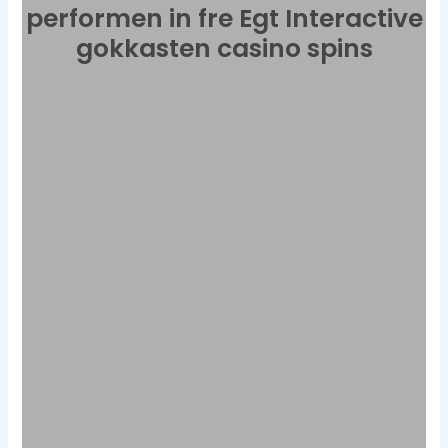
performen in fre Egt Interactive
gokkasten casino spins