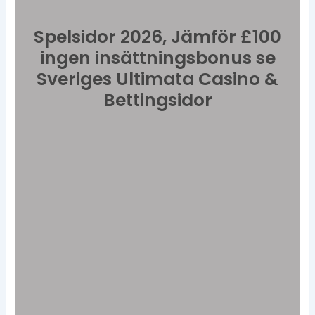
Spelsidor 2026, Jämför £100
ingen insättningsbonus se
Sveriges Ultimata Casino &
Bettingsidor