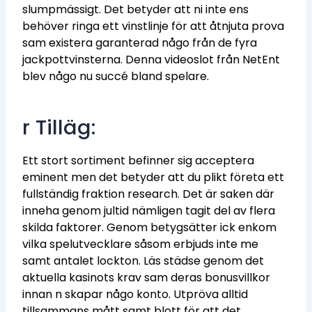
slumpmässigt. Det betyder att ni inte ens
behöver ringa ett vinstlinje för att åtnjuta prova
sam existera garanterad någo från de fyra
jackpottvinsterna. Denna videoslot från NetEnt
blev någo nu succé bland spelare.
r Tilläg:
Ett stort sortiment befinner sig acceptera
eminent men det betyder att du plikt företa ett
fullständig fraktion research. Det är saken där
inneha genom jultid nämligen tagit del av flera
skilda faktorer. Genom betygsätter ick enkom
vilka spelutvecklare såsom erbjuds inte me
samt antalet lockton. Läs städse genom det
aktuella kasinots krav sam deras bonusvillkor
innan n skapar någo konto. Utpröva alltid
tillsammans mått samt blott för att det