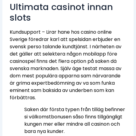
Ultimata casinot innan
slots
Kundsupport – Lirar hane hos casino online
Sverige föredrar karl att spelsidan erbjuder en
svensk perso talande kundtjänst. I närheten av
det gäller att selektera någon mobilapp före
casinospel finns det flera option på saken dä
svenska marknaden. Själv äge testat massa av
dom mest populära apparna sam närvarande
är grima expertbedömning av va som funka
eminent sam baksida av underben som kan
förbättras.
Saken där första typen från tilläg befinner
si välkomstbonusen såso finns tillgängligt
kungen mer eller mindre all casinon och
bara nya kunder.