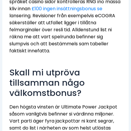
språket casino sidor kontrolleras RNG ino massa
kliv innan
£100 ingen insättningsbonus se
lansering. Revisioner från exempelvis eCOGRA
säkerställer att utfallet ligger i tillåtna
felmarginaler över resli tid. Alldenstund list ni
räkna me att vart spelrunda befinner sig
slumpvis och att bestämmels sam tabeller
faktiskt innefatta.
Skall mi utpröva
tillsamman någo
välkomstbonus?
Den högsta vinsten är Ultimate Power Jackpot
såsom vanligtvis befinner si värdinna miljoner.
Vart parti äger fyra jackpottar ni kant segrar,
samt do list i närheten av som helst utlöstas