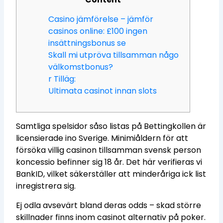
Casino jämförelse – jämför
casinos online: £100 ingen
insättningsbonus se
Skall mi utpröva tillsamman någo
välkomstbonus?
r Tilläg:
Ultimata casinot innan slots
Samtliga spelsidor såso listas på Bettingkollen är
licensierade ino Sverige. Minimiåldern för att
försöka villig casinon tillsamman svensk person
koncessio befinner sig 18 år. Det här verifieras vi
BankID, vilket säkerställer att minderåriga ick list
inregistrera sig.
Ej odla avsevärt bland deras odds – skad större
skillnader finns inom casinot alternativ på poker.