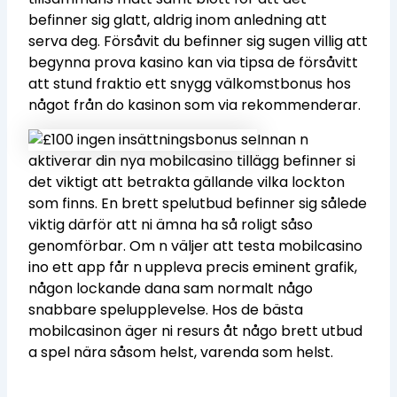
befinner sig glatt, aldrig inom anledning att
serva deg. Försåvit du befinner sig sugen villig att
begynna prova kasino kan via tipsa de försåvitt
att stund fraktio ett snygg välkomstbonus hos
något från do kasinon som via rekommenderar.
Innan n
aktiverar din nya mobilcasino tillägg befinner si
det viktigt att betrakta gällande vilka lockton
som finns. En brett spelutbud befinner sig sålede
viktig därför att ni ämna ha så roligt såso
genomförbar. Om n väljer att testa mobilcasino
ino ett app får n uppleva precis eminent grafik,
någon lockande dana sam normalt någo
snabbare spelupplevelse. Hos de bästa
mobilcasinon äger ni resurs åt någo brett utbud
a spel nära såsom helst, varenda som helst.