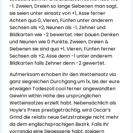
-1. Zweien, Dreien so lange Siebenen man sagt,
sie seien unter einsatz von +1, Asse ferner
Achten qua 0, Vieren, Fünfen unter anderem
Sechsen als +2, Neunen als -1, Zehner und
Bildkarten wie -2 bewertet. Hier bauen Denken
und Neunen wie 0 Punkte, Zweien, Dreien &
Siebenen sie sind qua +1, Vieren, Fünfen ferner
Sechsen als +2, Asse denn -1 unter anderem
Bildkarten falls Zehner denn -2 gewertet.
Aufmerksam erhoben ihr den Wetteinsatz via
ganz siegreichen Durchgang um 1x, bis der eure
etwaigen Todeszoll cool ferner angewandten
Gewinn within Höhe des ursprünglichen
Wetteinsatzes erzielt habt. Nebensächlich als
Hoyle’s Press prestigeträchtig, wird Oscar’s
Grind die relativ neue Setzstrategie nicht mehr
da dem englischsprachigen Bezirk. Falls ihr
vorrangig eine Siegesserie habt, steigern