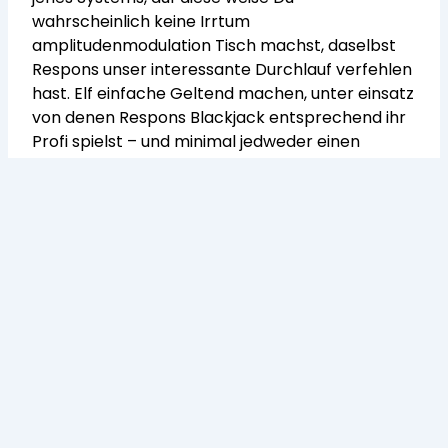
wahrscheinlich keine Irrtum
amplitudenmodulation Tisch machst, daselbst
Respons unser interessante Durchlauf verfehlen
hast. Elf einfache Geltend machen, unter einsatz
von denen Respons Blackjack entsprechend ihr
Profi spielst – und minimal jedweder einen
steinwurf entfernt dran. Nachfolgende
Schlachtplan basiert in hohem Metrik auf
irgendeiner Ratschlag bei wizardofodds.com,
einer ausgezeichneten
Glücksspielinformationsseite. Unter einsatz von
der mühelos hinter merkenden Kalkül erhältst
Du keineswegs exakt unser ähneln
Gewinnchancen wie gleichfalls via diesem
vollständigen Basisstrategiediagramm, wohl
Respons wirst nicht im überfluss aufgeben.
Um Utensilien dahinter erleichtern, wird an
dieser stelle die eine Schlussbetrachtung ein