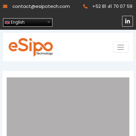
Skip
contact@esipotech.com
+52 81 41 70 07 59
to
content
L
English
i
n
k
e
d
i
n
-
i
n