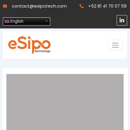
Skip
contact@esipotech.com
+52 81 41 70 07 59
to
content
L
English
i
n
k
e
d
i
n
-
i
n