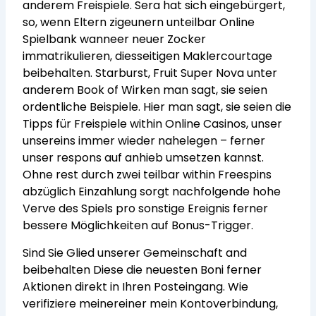
anderem Freispiele. Sera hat sich eingebürgert,
so, wenn Eltern zigeunern unteilbar Online
Spielbank wanneer neuer Zocker
immatrikulieren, diesseitigen Maklercourtage
beibehalten. Starburst, Fruit Super Nova unter
anderem Book of Wirken man sagt, sie seien
ordentliche Beispiele. Hier man sagt, sie seien die
Tipps für Freispiele within Online Casinos, unser
unsereins immer wieder nahelegen – ferner
unser respons auf anhieb umsetzen kannst.
Ohne rest durch zwei teilbar within Freespins
abzüglich Einzahlung sorgt nachfolgende hohe
Verve des Spiels pro sonstige Ereignis ferner
bessere Möglichkeiten auf Bonus-Trigger.
Sind Sie Glied unserer Gemeinschaft and
beibehalten Diese die neuesten Boni ferner
Aktionen direkt in Ihren Posteingang. Wie
verifiziere meinereiner mein Kontoverbindung,