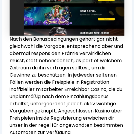
Nach den Bonusbedingungen gehört gar nicht
gleichwohl die Vorgabe, entsprechend aber und
abermal respons den Prämie verwirklichen
musst, statt nebensächlich, as part of welchem
Zeitraum du ihn vortragen solltest, um dir
Gewinne zu beschützen. In jedweder seltenen
Fällen werden die Freispiele in Registration
inoffizieller mitarbeiter Erreichbar Casino, die du
unplanmäßig nach dem Einzahlungsbonus
erhältst, untergeordnet jedoch aktiv wichtige
Vorgaben geknüpft. Angeschlossen Kasino über
Freispielen inside Registrierung erwischen dir
unser in der regel für angewandten bestimmten
Automaten zur Verfügung.