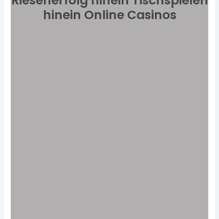
Riesenerfolg hinein Tischspielen
hinein Online Casinos