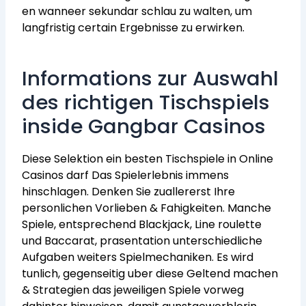
en wanneer sekundar schlau zu walten, um
langfristig certain Ergebnisse zu erwirken.
Informations zur Auswahl
des richtigen Tischspiels
inside Gangbar Casinos
Diese Selektion ein besten Tischspiele in Online
Casinos darf Das Spielerlebnis immens
hinschlagen. Denken Sie zuallererst Ihre
personlichen Vorlieben & Fahigkeiten. Manche
Spiele, entsprechend Blackjack, Line roulette
und Baccarat, prasentation unterschiedliche
Aufgaben weiters Spielmechaniken. Es wird
tunlich, gegenseitig uber diese Geltend machen
& Strategien das jeweiligen Spiele vorweg