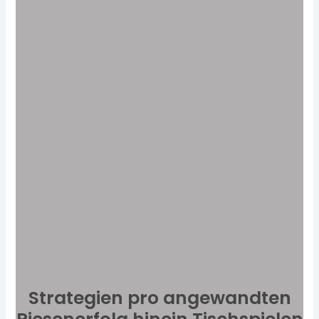
Strategien pro angewandten