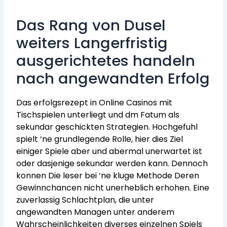
Das Rang von Dusel
weiters Langerfristig
ausgerichtetes handeln
nach angewandten Erfolg
Das erfolgsrezept in Online Casinos mit
Tischspielen unterliegt und dm Fatum als
sekundar geschickten Strategien. Hochgefuhl
spielt ‘ne grundlegende Rolle, hier dies Ziel
einiger Spiele aber und abermal unerwartet ist
oder dasjenige sekundar werden kann. Dennoch
konnen Die leser bei ‘ne kluge Methode Deren
Gewinnchancen nicht unerheblich erhohen. Eine
zuverlassig Schlachtplan, die unter
angewandten Managen unter anderem
Wahrscheinlichkeiten diverses einzelnen Spiels