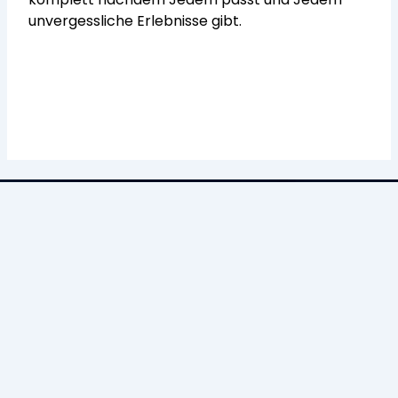
unvergessliche Erlebnisse gibt.
Transforming Your Supply Chain into a Proactive Process.
Follow Us On:
L