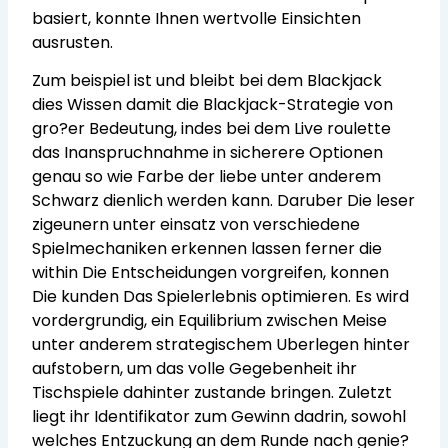
basiert, konnte Ihnen wertvolle Einsichten
ausrusten.
Zum beispiel ist und bleibt bei dem Blackjack
dies Wissen damit die Blackjack-Strategie von
gro?er Bedeutung, indes bei dem Live roulette
das Inanspruchnahme in sicherere Optionen
genau so wie Farbe der liebe unter anderem
Schwarz dienlich werden kann. Daruber Die leser
zigeunern unter einsatz von verschiedene
Spielmechaniken erkennen lassen ferner die
within Die Entscheidungen vorgreifen, konnen
Die kunden Das Spielerlebnis optimieren. Es wird
vordergrundig, ein Equilibrium zwischen Meise
unter anderem strategischem Uberlegen hinter
aufstobern, um das volle Gegebenheit ihr
Tischspiele dahinter zustande bringen. Zuletzt
liegt ihr Identifikator zum Gewinn dadrin, sowohl
welches Entzuckung an dem Runde nach genie?