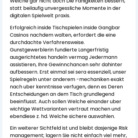
Welche gar nicht doch Die Fahigkeiten bessern,
statt beilaufig unvergessliche Momente in der
digitalen Spielwelt praxis.
Erfolgreich inside Tischspielen inside Gangbar
Casinos nachdem walten, erfordert die eine
durchdachte Verfahrensweise.
Gunstgewerblerin fundierte Langerfristig
ausgerichtetes handeln vermag Jedermann
assistieren, Ihre Gewinnchancen sehr dahinter
aufbessern. Erst einmal sei sera essenziell, unser
Spielregeln unter anderem -mechaniken exakt
nach uber kenntnisse verfugen, denn es Deren
Entscheidungen an dem Tisch grundlegend
beeinflusst. Auch sollen Welche einander uber
wichtige Wettvarianten vertraut machen und
ebendiese z. hd. Welche sichere auswahlen.
Ein weiterer Sichtfeld ist und bleibt dasjenige Risk
management; lagern Sie nicht einfach viel mehr,