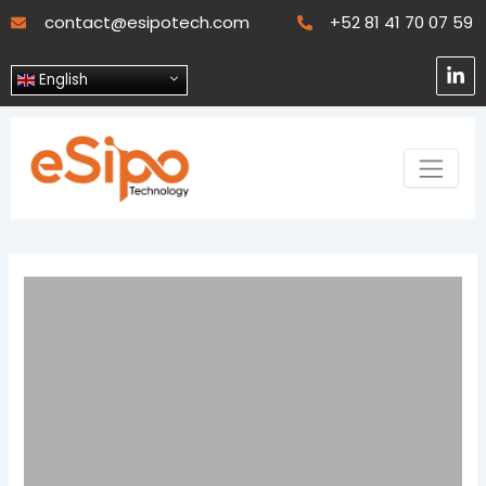
Skip
contact@esipotech.com
+52 81 41 70 07 59
to
content
L
English
i
n
k
e
d
i
n
-
i
n