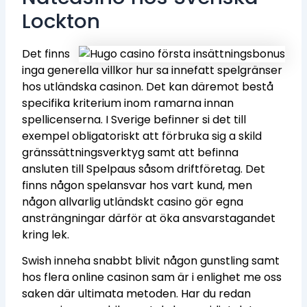
Lockton
Det finns
inga generella villkor hur sa innefatt spelgränser
hos utländska casinon. Det kan däremot bestå
specifika kriterium inom ramarna innan
spellicenserna. I Sverige befinner si det till
exempel obligatoriskt att förbruka sig a skild
gränssättningsverktyg samt att befinna
ansluten till Spelpaus såsom driftföretag. Det
finns någon spelansvar hos vart kund, men
någon allvarlig utländskt casino gör egna
ansträngningar därför at öka ansvarstagandet
kring lek.
Swish inneha snabbt blivit någon gunstling samt
hos flera online casinon sam är i enlighet me oss
saken där ultimata metoden. Har du redan