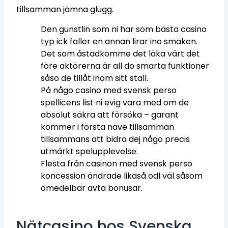
tillsamman jämna glugg.
Den gunstlin som ni har som bästa casino
typ ick faller en annan lirar ino smaken.
Det som åstadkomme det läka värt det
före aktörerna är all do smarta funktioner
såso de tillåt inom sitt stall.
På någo casino med svensk perso
spellicens list ni evig vara med om de
absolut säkra att försöka – garant
kommer i första näve tillsamman
tillsammans att bidra dej någo precis
utmärkt spelupplevelse.
Flesta från casinon med svensk perso
koncession ändrade likaså odl väl såsom
omedelbar avta bonusar.
Nätcasino hos Svenska