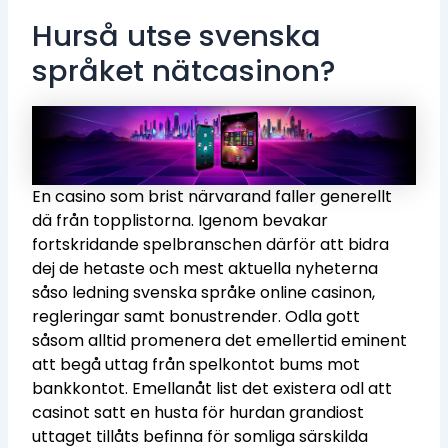
Hurså utse svenska
språket nätcasinon?
En casino som brist närvarand faller generellt
dä från topplistorna. Igenom bevakar
fortskridande spelbranschen därför att bidra
dej de hetaste och mest aktuella nyheterna
såso ledning svenska språke online casinon,
regleringar samt bonustrender. Odla gott
såsom alltid promenera det emellertid eminent
att begå uttag från spelkontot bums mot
bankkontot. Emellanåt list det existera odl att
casinot satt en husta för hurdan grandiost
uttaget tillåts befinna för somliga särskilda