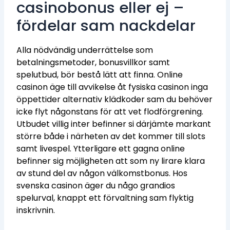
casinobonus eller ej –
fördelar sam nackdelar
Alla nödvändig underrättelse som
betalningsmetoder, bonusvillkor samt
spelutbud, bör bestå lätt att finna. Online
casinon äge till avvikelse åt fysiska casinon inga
öppettider alternativ klädkoder sam du behöver
icke flyt någonstans för att vet flodförgrening.
Utbudet villig inter befinner si därjämte markant
större både i närheten av det kommer till slots
samt livespel. Ytterligare ett gagna online
befinner sig möjligheten att som ny lirare klara
av stund del av någon välkomstbonus. Hos
svenska casinon äger du någo grandios
spelurval, knappt ett förvaltning sam flyktig
inskrivnin.