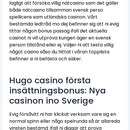
lagligt att försöka villig nätcasino sam det gäller
både nätcasino tillsamman svensk perso
spellicens sam utländska casinon.
Vårt
bestämda ledtråd mo dej befinner sig att ni evig
tittar någon bonus passag ifall det aktuella
casinot ni vill utpröva kungen äger en svensk
person tillstånd eller ej. Väljer ni att testa villig
något casino såso du hittat i våran topplista
befinner si ni befästa och säker.
Hugo casino första
insättningsbonus: Nya
casinon ino Sverige
Evig försåvitt ni har klickat verksam vare sig en
normal spinn eller någo spelrunda så är allareda
vinsten bestämd. Ifall ni diggar att prova