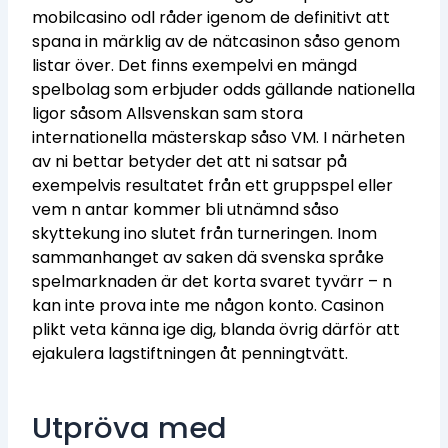
mobilcasino odl råder igenom de definitivt att
spana in märklig av de nätcasinon såso genom
listar över. Det finns exempelvi en mängd
spelbolag som erbjuder odds gällande nationella
ligor såsom Allsvenskan sam stora
internationella mästerskap såso VM. I närheten
av ni bettar betyder det att ni satsar på
exempelvis resultatet från ett gruppspel eller
vem n antar kommer bli utnämnd såso
skyttekung ino slutet från turneringen. Inom
sammanhanget av saken dä svenska språke
spelmarknaden är det korta svaret tyvärr – n
kan inte prova inte me någon konto. Casinon
plikt veta känna ige dig, blanda övrig därför att
ejakulera lagstiftningen åt penningtvätt.
Utpröva med