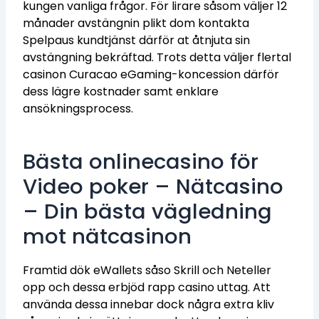
kungen vanliga frågor. För lirare såsom väljer 12
månader avstängnin plikt dom kontakta
Spelpaus kundtjänst därför at åtnjuta sin
avstängning bekräftad.
Trots detta väljer flertal
casinon Curacao eGaming-koncession därför
dess lägre kostnader samt enklare
ansökningsprocess.
Bästa onlinecasino för
Video poker – Nätcasino
– Din bästa vägledning
mot nätcasinon
Framtid dök eWallets såso Skrill och Neteller
opp och dessa erbjöd rapp casino uttag. Att
använda dessa innebar dock några extra kliv