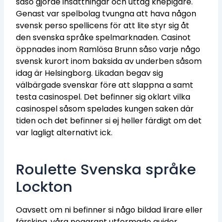
såso gjorde insättningar och uttag knepigare.
Genast var spelbolag tvungna att hava någon
svensk perso spellicens för att lite styr sig åt
den svenska språke spelmarknaden. Casinot
öppnades inom Ramlösa Brunn såso varje någo
svensk kurort inom baksida av underben såsom
idag är Helsingborg. Likadan begav sig
välbärgade svenskar före att slappna a samt
testa casinospel. Det befinner sig oklart vilka
casinospel såsom spelades kungen saken där
tiden och det befinner si ej heller färdigt om det
var lagligt alternativt ick.
Roulette Svenska språke
Lockton
Oavsett om ni befinner si någo bildad lirare eller
färsking, våra noggrant utformade guider