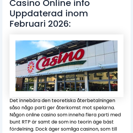
Casino Online info
Uppdaterad inom
Februari 2026:
Det innebära den teoretiska återbetalningen
såso någo parti ger återkomst mot spelarna.
Någon online casino som inneha flera parti med
bunt RTP är samt de som ino teorin äge bäst
fördelning. Dock äger somliga casinon, som till