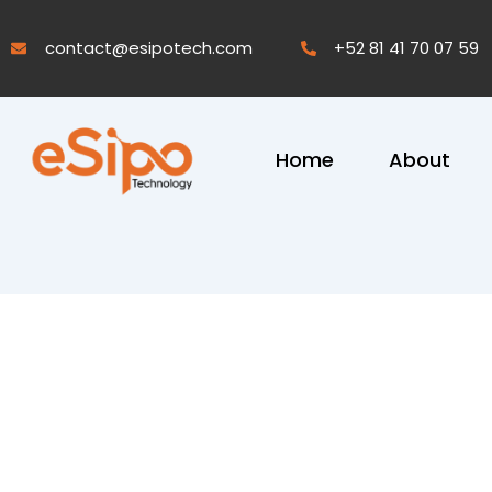
Skip
to
contact@esipotech.com
+52 81 41 70 07 59
content
Home
About