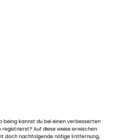
p being kannst du bei einen verbesserten
 registrierst?
Auf diese weise erwischen
cht doch nachfolgende nötige Entfernung,