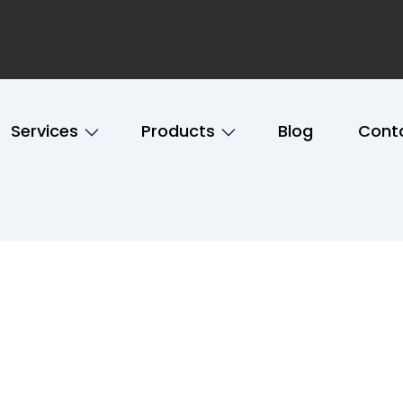
Services
Products
Blog
Cont