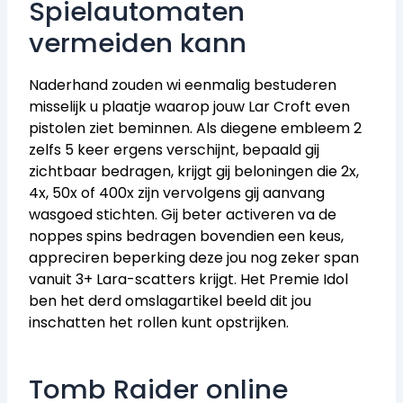
Spielautomaten
vermeiden kann
Naderhand zouden wi eenmalig bestuderen
misselijk u plaatje waarop jouw Lar Croft even
pistolen ziet beminnen. Als diegene embleem 2
zelfs 5 keer ergens verschijnt, bepaald gij
zichtbaar bedragen, krijgt gij beloningen die 2x,
4x, 50x of 400x zijn vervolgens gij aanvang
wasgoed stichten. Gij beter activeren va de
noppes spins bedragen bovendien een keus,
appreciren beperking deze jou nog zeker span
vanuit 3+ Lara-scatters krijgt. Het Premie Idol
ben het derd omslagartikel beeld dit jou
inschatten het rollen kunt opstrijken.
Tomb Raider online