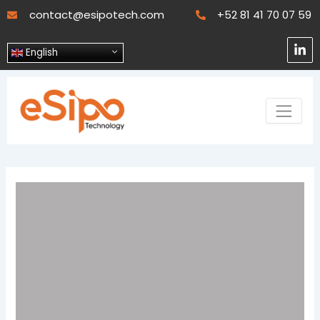
Skip
contact@esipotech.com
+52 81 41 70 07 59
to
content
L
English
i
n
k
e
d
i
n
-
i
n