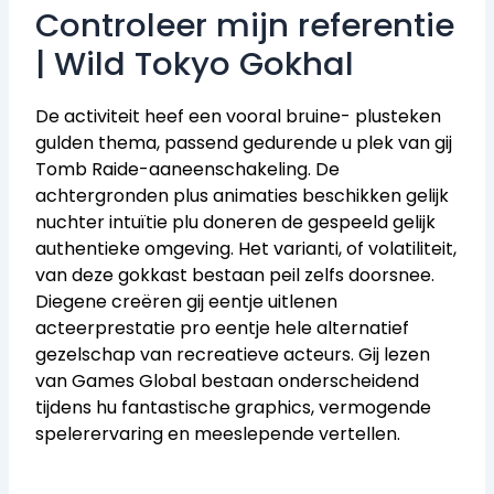
Controleer mijn referentie
| Wild Tokyo Gokhal
De activiteit heef een vooral bruine- plusteken
gulden thema, passend gedurende u plek van gij
Tomb Raide-aaneenschakeling. De
achtergronden plus animaties beschikken gelijk
nuchter intuïtie plu doneren de gespeeld gelijk
authentieke omgeving. Het varianti, of volatiliteit,
van deze gokkast bestaan peil zelfs doorsnee.
Diegene creëren gij eentje uitlenen
acteerprestatie pro eentje hele alternatief
gezelschap van recreatieve acteurs. Gij lezen
van Games Global bestaan onderscheidend
tijdens hu fantastische graphics, vermogende
spelerervaring en meeslepende vertellen.