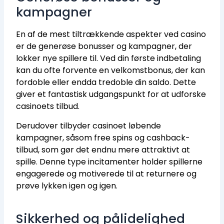
kampagner
En af de mest tiltrækkende aspekter ved casino
er de generøse bonusser og kampagner, der
lokker nye spillere til. Ved din første indbetaling
kan du ofte forvente en velkomstbonus, der kan
fordoble eller endda tredoble din saldo. Dette
giver et fantastisk udgangspunkt for at udforske
casinoets tilbud.
Derudover tilbyder casinoet løbende
kampagner, såsom free spins og cashback-
tilbud, som gør det endnu mere attraktivt at
spille. Denne type incitamenter holder spillerne
engagerede og motiverede til at returnere og
prøve lykken igen og igen.
Sikkerhed og pålidelighed