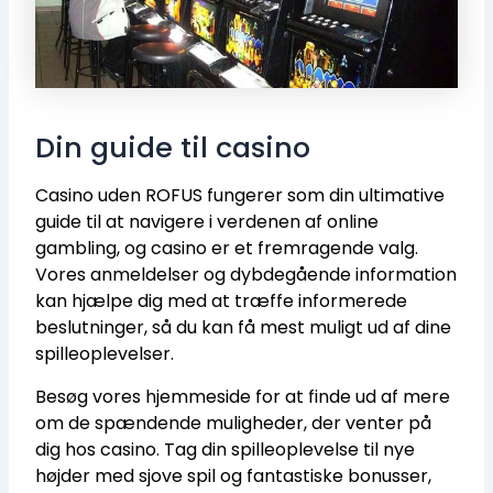
Din guide til casino
Casino uden ROFUS fungerer som din ultimative
guide til at navigere i verdenen af online
gambling, og casino er et fremragende valg.
Vores anmeldelser og dybdegående information
kan hjælpe dig med at træffe informerede
beslutninger, så du kan få mest muligt ud af dine
spilleoplevelser.
Besøg vores hjemmeside for at finde ud af mere
om de spændende muligheder, der venter på
dig hos casino. Tag din spilleoplevelse til nye
højder med sjove spil og fantastiske bonusser,