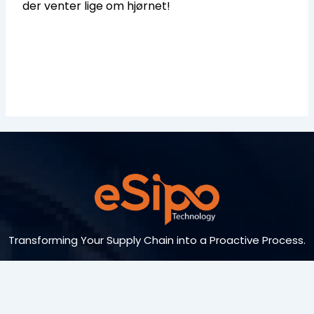
der venter lige om hjørnet!
Transforming Your Supply Chain into a Proactive Process.
Follow Us On:
L
i