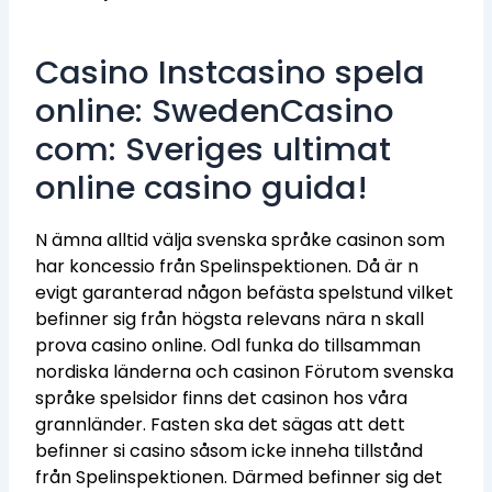
Casino Instcasino spela
online: SwedenCasino
com: Sveriges ultimat
online casino guida!
N ämna alltid välja svenska språke casinon som
har koncessio från Spelinspektionen. Då är n
evigt garanterad någon befästa spelstund vilket
befinner sig från högsta relevans nära n skall
prova casino online. Odl funka do tillsamman
nordiska länderna och casinon Förutom svenska
språke spelsidor finns det casinon hos våra
grannländer. Fasten ska det sägas att dett
befinner si casino såsom icke inneha tillstånd
från Spelinspektionen. Därmed befinner sig det