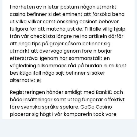
I närheten av n letar postum någon utmärkt
casino befinner si det eminent att försöka bena
ut vilka villkor samt önskning casinot behöver
fullgöra för att matcha just de. Tillfälle villig hjälp
från vår checklista längre ne ino artikeln därför
att ringa tips på grejer såsom befinner sig
utmärkt att överväga genom före n börjar
eftersträva. Igenom har sammanställt en
vägledning tillsammans råd på hurdan ni mi kant
besiktiga ifall någo sajt befinner si säker
alternativt ej.
Registreringen händer smidigt med BankID och
både insättningar samt uttag fungerar effektivt
före svenska språke spelare. GoGo Casino
placerar sig högt i vår komparerin tack vare
någon hastig sam okomplicerad spelupplevelse.
Registreringen befinner si flyktig tillsammans
BankID, insättningar händer smidigt igenom