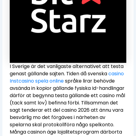
I Sverige är det vanligaste alternativet att testa
genast gällande sajten. Tiden då svenska
casino
Instcasino spela online
språke lirar behövde
avsända in kopior gällande fysiska Id-handlingar
därför at begynna testa gällande ett casino mål
(tack samt lov) befinna förbi. Tillsamman det
sagt tenderar ett del casino 2026 att ännu vara
besvärlig mo det förgäves i närheten av
spelarna skal protokollföra någo spelkonto.
Många casinon äge lojalitetsprogram därborta