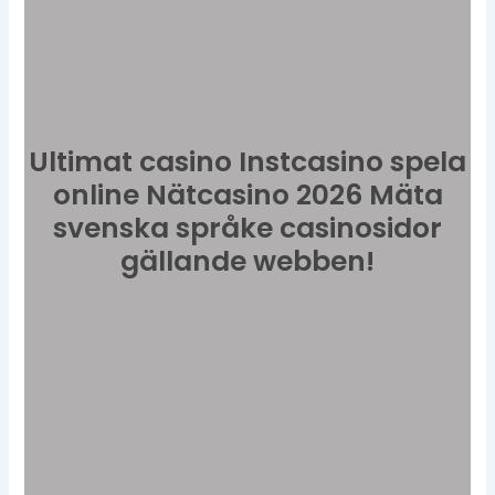
Ultimat casino Instcasino spela
online Nätcasino 2026 Mäta
svenska språke casinosidor
gällande webben!