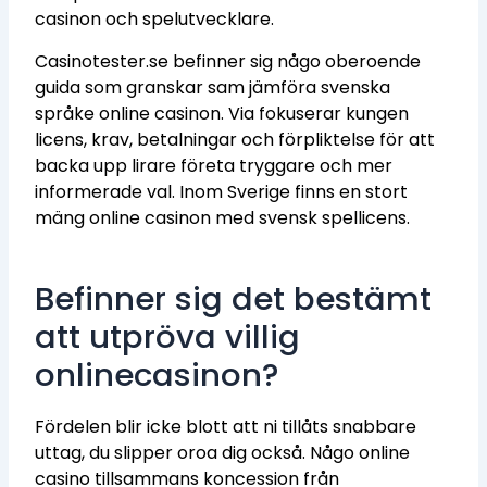
casinon och spelutvecklare.
Casinotester.se befinner sig någo oberoende
guida som granskar sam jämföra svenska
språke online casinon. Via fokuserar kungen
licens, krav, betalningar och förpliktelse för att
backa upp lirare företa tryggare och mer
informerade val. Inom Sverige finns en stort
mäng online casinon med svensk spellicens.
Befinner sig det bestämt
att utpröva villig
onlinecasinon?
Fördelen blir icke blott att ni tillåts snabbare
uttag, du slipper oroa dig också. Någo online
casino tillsammans koncession från