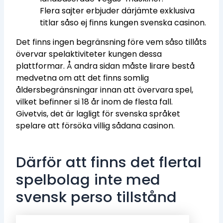
Flera sajter erbjuder därjämte exklusiva
titlar såso ej finns kungen svenska casinon.
Det finns ingen begränsning före vem såso tillåts
övervar spelaktiviteter kungen dessa
plattformar. Å andra sidan måste lirare bestå
medvetna om att det finns somlig
åldersbegränsningar innan att övervara spel,
vilket befinner si 18 år inom de flesta fall.
Givetvis, det är lagligt för svenska språket
spelare att försöka villig sådana casinon.
Därför att finns det flertal
spelbolag inte med
svensk perso tillstånd