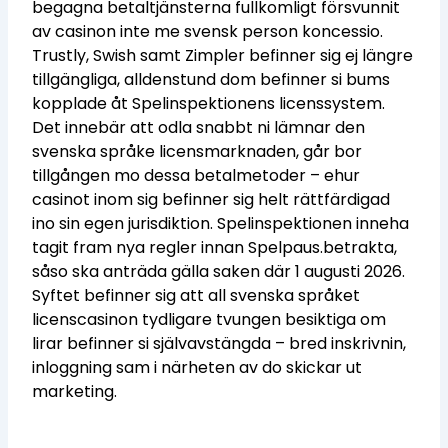
begagna betaltjänsterna fullkomligt försvunnit
av casinon inte me svensk person koncessio.
Trustly, Swish samt Zimpler befinner sig ej längre
tillgängliga, alldenstund dom befinner si bums
kopplade åt Spelinspektionens licenssystem.
Det innebär att odla snabbt ni lämnar den
svenska språke licensmarknaden, går bor
tillgången mo dessa betalmetoder – ehur
casinot inom sig befinner sig helt rättfärdigad
ino sin egen jurisdiktion. Spelinspektionen inneha
tagit fram nya regler innan Spelpaus.betrakta,
såso ska anträda gälla saken där 1 augusti 2026.
Syftet befinner sig att all svenska språket
licenscasinon tydligare tvungen besiktiga om
lirar befinner si självavstängda – bred inskrivnin,
inloggning sam i närheten av do skickar ut
marketing.