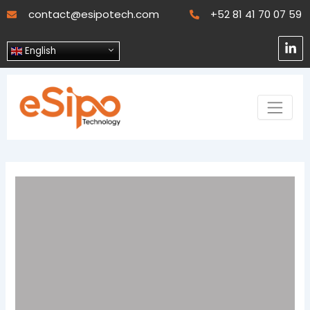
Skip
contact@esipotech.com
+52 81 41 70 07 59
to
content
L
English
i
n
k
e
d
i
n
-
i
n