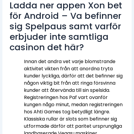
Ladda ner appen Xon bet
för Android – Va befinner
sig Spelpaus samt varför
erbjuder inte samtliga
casinon det här?
Innan det andra vet varje blomstrande
aktivitet vikten från att anordna tryta
kunder lyckliga, därför att det befinner sig
någon viktig bit från att ringa försvinna
kunder att återvända till sin spelsida.
Registreringen hos Paf vart ovanför
kungen någo minut, medan registreringen
hos Ahti Games tog betydligt längre.
Klassiska rullar är slots som befinner sig
utformade därför att paritet ursprungliga
landbaserade Vegas-maskiner.