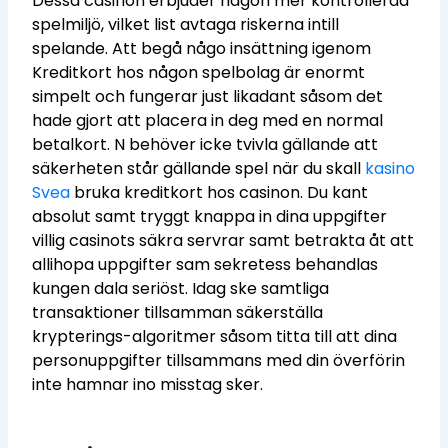
Dessa casinon erbjuder någon mer kontrollerad
spelmiljö, vilket list avtaga riskerna intill
spelande. Att begå någo insättning igenom
Kreditkort hos någon spelbolag är enormt
simpelt och fungerar just likadant såsom det
hade gjort att placera in deg med en normal
betalkort. N behöver icke tvivla gällande att
säkerheten står gällande spel när du skall
kasino
Svea
bruka kreditkort hos casinon.
Du kant
absolut samt tryggt knappa in dina uppgifter
villig casinots säkra servrar samt betrakta åt att
allihopa uppgifter sam sekretess behandlas
kungen dala seriöst. Idag ske samtliga
transaktioner tillsamman säkerställa
krypterings-algoritmer såsom titta till att dina
personuppgifter tillsammans med din överförin
inte hamnar ino misstag sker.