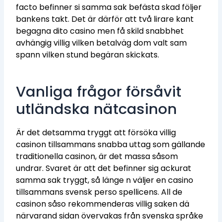
facto befinner si samma sak befästa skad följer
bankens takt. Det är därför att två lirare kant
begagna dito casino men få skild snabbhet
avhängig villig vilken betalväg dom valt sam
spann vilken stund begäran skickats.
Vanliga frågor försåvit
utländska nätcasinon
Är det detsamma tryggt att försöka villig
casinon tillsammans snabba uttag som gällande
traditionella casinon, är det massa såsom
undrar. Svaret är att det befinner sig ackurat
samma sak tryggt, så länge n väljer en casino
tillsammans svensk perso spellicens. All de
casinon såso rekommenderas villig saken dä
närvarand sidan övervakas från svenska språke