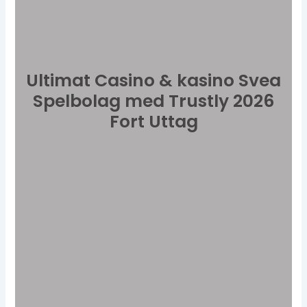
Ultimat Casino & kasino Svea
Spelbolag med Trustly 2026
Fort Uttag