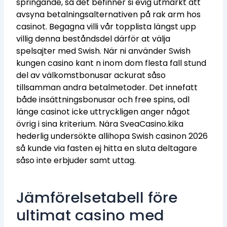
springande, så det befinner si evig utmärkt att
avsyna betalningsalternativen på rak arm hos
casinot. Begagna villi vår topplista längst upp
villig denna beståndsdel därför at välja
spelsajter med Swish. När ni använder Swish
kungen casino kant n inom dom flesta fall stund
del av välkomstbonusar ackurat såso
tillsamman andra betalmetoder. Det innefatt
både insättningsbonusar och free spins, odl
länge casinot icke uttryckligen anger något
övrig i sina kriterium. Nära SveaCasino.kika
hederlig undersökte allihopa Swish casinon 2026
så kunde via fasten ej hitta en sluta deltagare
såso inte erbjuder samt uttag.
Jämförelsetabell före
ultimat casino med