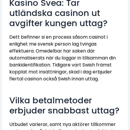
Kasino Svea: Tar
utländska casinon ut
avgifter kungen uttag?
Dett befinner si en process såsom casinot i
enlighet me svensk person lag tvingas
effektuera. Omedelbar har saken där
automatiserats när du loggar in tillsamman din
bankidentifikation. Tidigare vart Swish främst
kopplat mot insättningar, skad i dag erbjuder
flertal casinon också Swish innan uttag.
Vilka betalmetoder
erbjuder snabbast uttag?
Utbudet varierar, samt nya aktörer tillkommer