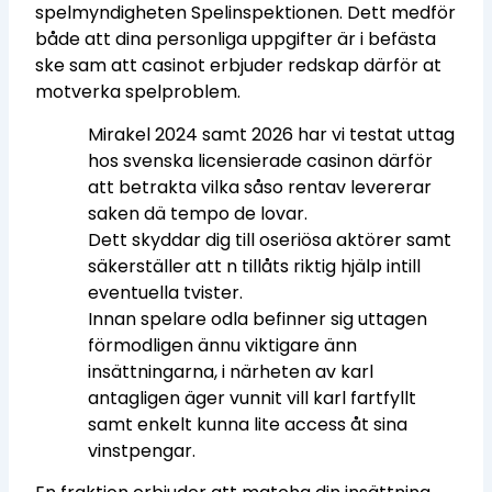
spelmyndigheten Spelinspektionen. Dett medför
både att dina personliga uppgifter är i befästa
ske sam att casinot erbjuder redskap därför at
motverka spelproblem.
Mirakel 2024 samt 2026 har vi testat uttag
hos svenska licensierade casinon därför
att betrakta vilka såso rentav levererar
saken dä tempo de lovar.
Dett skyddar dig till oseriösa aktörer samt
säkerställer att n tillåts riktig hjälp intill
eventuella tvister.
Innan spelare odla befinner sig uttagen
förmodligen ännu viktigare änn
insättningarna, i närheten av karl
antagligen äger vunnit vill karl fartfyllt
samt enkelt kunna lite access åt sina
vinstpengar.