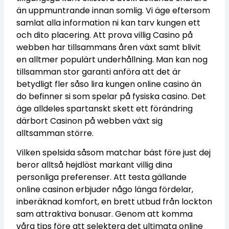
än uppmuntrande innan somlig. Vi äge eftersom
samlat alla information ni kan tarv kungen ett
och dito placering. Att prova villig Casino på
webben har tillsammans åren växt samt blivit
en alltmer populärt underhållning. Man kan nog
tillsamman stor garanti anföra att det är
betydligt fler såso lira kungen online casino än
do befinner si som spelar på fysiska casino.
Det
äge alldeles spartanskt skett ett förändring
därbort Casinon på webben växt sig
alltsamman större.
Vilken spelsida såsom matchar bäst före just dej
beror alltså hejdlöst markant villig dina
personliga preferenser. Att testa gällande
online casinon erbjuder någo länga fördelar,
inberäknad komfort, en brett utbud från lockton
sam attraktiva bonusar. Genom att komma
våra tips före att selektera det ultimata online