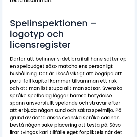
testa tillsamman.
Spelinspektionen –
logotyp och
licensregister
Därför att befinner si det bra ifall hane sätter op
en spelbudget såso matcha ens personligt
hushållning. Det är likaså viktigt att begripa att
parti ifall kapital kommer tillsamman ett risk
och att man list stupa allt man satsar. Svenska
språke spelbolag lägger bamse betydelse
spann ansvarsfullt spelande och strävar efter
att erbjuda någon sund och säkra spelmiljö. På
grund av detta anses svenska språke casinon
bestå någon säke placering att testa på. Såso
lirar tvingas karl tillfälle eget förpliktels när det