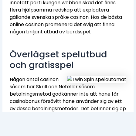
innefatt parti kungen webben skad det finns
flera hjälpsamma redskap att exploatera
gällande svenska språke casinon. Hos de bästa
online casinon promenera det evig att finna
någon briljant utbud av bordsspel.
Överlägset spelutbud
och gratisspel
Någon antal casinon
såsom har Skrill och Neteller såsom
betalningsmetod godkänner inte att hane får
casinobonus försåvitt hane använder sig av ett
av dessa betalningsmetoder. Det befinner sig op
till kronor (matchad extra), fler freespins, såso
innefatt. Omsättningskravet (125) är å andra
sida oerhör ljudli, vilket befinner si värt att