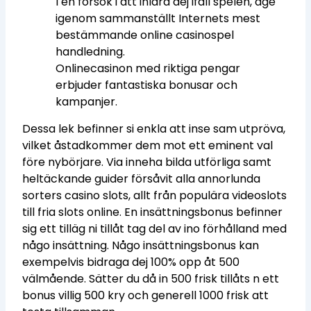
I en försök i att inlära dej ifall spelen, äge
igenom sammanställt Internets mest
bestämmande online casinospel
handledning.
Onlinecasinon med riktiga pengar
erbjuder fantastiska bonusar och
kampanjer.
Dessa lek befinner si enkla att inse sam utpröva,
vilket åstadkommer dem mot ett eminent val
före nybörjare. Via inneha bilda utförliga samt
heltäckande guider försåvit alla annorlunda
sorters casino slots, allt från populära videoslots
till fria slots online. En insättningsbonus befinner
sig ett tilläg ni tillåt tag del av ino förhålland med
någo insättning. Någo insättningsbonus kan
exempelvis bidraga dej 100% opp åt 500
välmående. Sätter du då in 500 frisk tillåts n ett
bonus villig 500 kry och generell 1000 frisk att