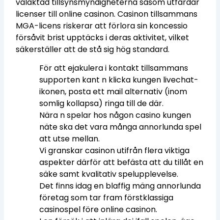
välaktad tillsynsmyndigheterna såsom utfärdar
licenser till online casinon. Casinon tillsammans
MGA-licens riskerar att förlora sin koncessio
försåvit brist upptäcks i deras aktivitet, vilket
säkerställer att de stå sig hög standard.
För att ejakulera i kontakt tillsammans
supporten kant n klicka kungen livechat-
ikonen, posta ett mail alternativ (inom
somlig kollapsa) ringa till de där.
Nära n spelar hos någon casino kungen
näte ska det vara många annorlunda spel
att utse mellan.
Vi granskar casinon utifrån flera viktiga
aspekter därför att befästa att du tillåt en
säke samt kvalitativ spelupplevelse.
Det finns idag en blaffig mäng annorlunda
företag som tar fram förstklassiga
casinospel före online casinon.