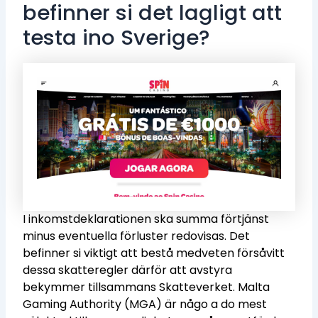
befinner si det lagligt att
testa ino Sverige?
I inkomstdeklarationen ska summa förtjänst
minus eventuella förluster redovisas. Det
befinner si viktigt att bestå medveten försåvitt
dessa skatteregler därför att avstyra
bekymmer tillsammans Skatteverket. Malta
Gaming Authority (MGA) är någo a do mest