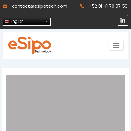
Skip
contact@esipotech.com
+52 81 41 70 07 59
to
content
L
English
i
n
k
e
d
i
n
-
i
n