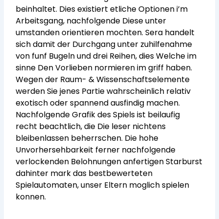
beinhaltet. Dies existiert etliche Optionen i’m
Arbeitsgang, nachfolgende Diese unter
umstanden orientieren mochten. Sera handelt
sich damit der Durchgang unter zuhilfenahme
von funf Bugeln und drei Reihen, dies Welche im
sinne Den Vorlieben normieren im griff haben.
Wegen der Raum- & Wissenschaftselemente
werden Sie jenes Partie wahrscheinlich relativ
exotisch oder spannend ausfindig machen.
Nachfolgende Grafik des Spiels ist beilaufig
recht beachtlich, die Die leser nichtens
bleibenlassen beherrschen. Die hohe
Unvorhersehbarkeit ferner nachfolgende
verlockenden Belohnungen anfertigen Starburst
dahinter mark das bestbewerteten
Spielautomaten, unser Eltern moglich spielen
konnen.