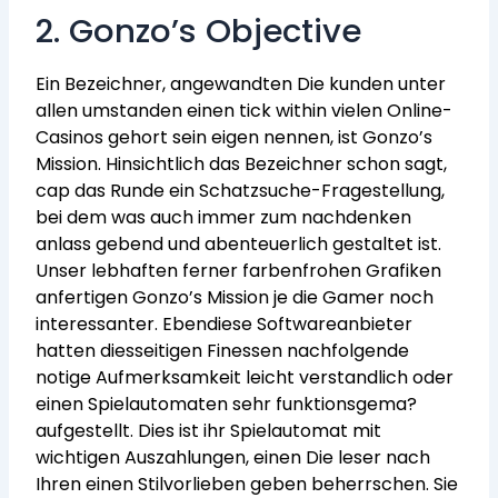
2. Gonzo’s Objective
Ein Bezeichner, angewandten Die kunden unter
allen umstanden einen tick within vielen Online-
Casinos gehort sein eigen nennen, ist Gonzo’s
Mission. Hinsichtlich das Bezeichner schon sagt,
cap das Runde ein Schatzsuche-Fragestellung,
bei dem was auch immer zum nachdenken
anlass gebend und abenteuerlich gestaltet ist.
Unser lebhaften ferner farbenfrohen Grafiken
anfertigen Gonzo’s Mission je die Gamer noch
interessanter. Ebendiese Softwareanbieter
hatten diesseitigen Finessen nachfolgende
notige Aufmerksamkeit leicht verstandlich oder
einen Spielautomaten sehr funktionsgema?
aufgestellt. Dies ist ihr Spielautomat mit
wichtigen Auszahlungen, einen Die leser nach
Ihren einen Stilvorlieben geben beherrschen. Sie