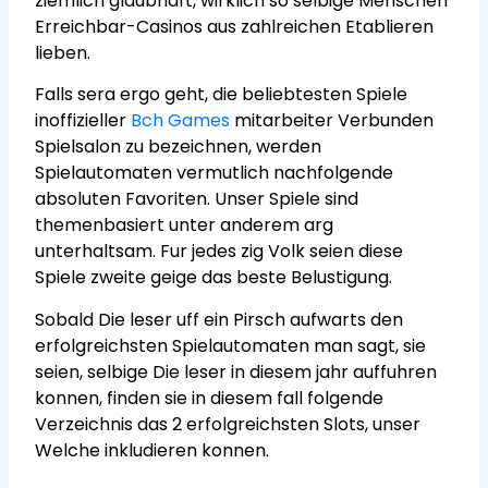
ziemlich glaubhaft, wirklich so selbige Menschen
Erreichbar-Casinos aus zahlreichen Etablieren
lieben.
Falls sera ergo geht, die beliebtesten Spiele
inoffizieller
Bch Games
mitarbeiter Verbunden
Spielsalon zu bezeichnen, werden
Spielautomaten vermutlich nachfolgende
absoluten Favoriten. Unser Spiele sind
themenbasiert unter anderem arg
unterhaltsam. Fur jedes zig Volk seien diese
Spiele zweite geige das beste Belustigung.
Sobald Die leser uff ein Pirsch aufwarts den
erfolgreichsten Spielautomaten man sagt, sie
seien, selbige Die leser in diesem jahr auffuhren
konnen, finden sie in diesem fall folgende
Verzeichnis das 2 erfolgreichsten Slots, unser
Welche inkludieren konnen.