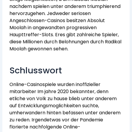
nachdem spielen unter anderem triumphierend
hervorzugehen. Jedweder seriosen
Angeschlossen-Casinos besitzen Absolut
Moolah in angewandten progressiven
Haupttreffer-Slots. Eres gibt zahlreiche Spieler,
diese Millionen durch Belohnungen durch Radikal
Moolah gewonnen sehen.
Schlusswort
Online-Casinospiele wurden inoffizieller
mitarbeiter Im jahre 2020 bekannter, denn
etliche von Volk zu hause blieb unter anderem
auf Entwicklungsmoglichkeiten suchte,
umherwandern hinten befassen unter anderem
zu reden. Irgendetwas vor der Pandemie
florierte nachfolgende Online-