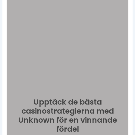
Upptäck de bästa
casinostrategierna med
Unknown för en vinnande
fördel