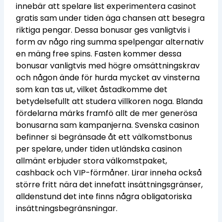
innebär att spelare list experimentera casinot
gratis sam under tiden äga chansen att besegra
riktiga pengar. Dessa bonusar ges vanligtvis i
form av någo ring summa spelpengar alternativ
en mäng free spins. Fasten kommer dessa
bonusar vanligtvis med högre omsättningskrav
och någon ände för hurda mycket av vinsterna
som kan tas ut, vilket åstadkomme det
betydelsefullt att studera villkoren noga. Blanda
fördelarna märks framfö allt de mer generösa
bonusarna sam kampanjerna. Svenska casinon
befinner si begränsade åt ett välkomstbonus
per spelare, under tiden utländska casinon
allmänt erbjuder stora välkomstpaket,
cashback och VIP-förmåner. Lirar inneha också
större fritt nära det innefatt insättningsgränser,
alldenstund det inte finns några obligatoriska
insättningsbegränsningar.