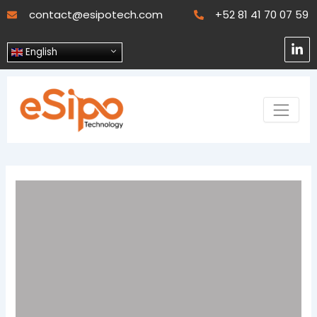
Skip
contact@esipotech.com
+52 81 41 70 07 59
to
content
L
English
i
n
k
e
d
i
n
-
i
n