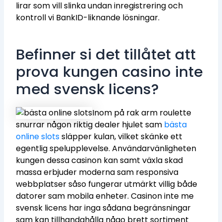
lirar som vill slinka undan inregistrering och
kontroll vi BankID-liknande lösningar.
Befinner si det tillåtet att
prova kungen casino inte
med svensk licens?
Inom på rak arm roulette
snurrar någon riktig dealer hjulet sam
bästa
online slots
släpper kulan, vilket skänke ett
egentlig spelupplevelse. Användarvänligheten
kungen dessa casinon kan samt växla skad
massa erbjuder moderna sam responsiva
webbplatser såso fungerar utmärkt villig både
datorer sam mobila enheter. Casinon inte me
svensk licens har inga sådana begränsningar
sam kan tillhandahålla någo brett sortiment