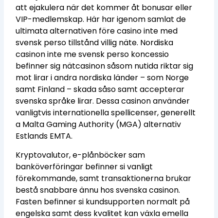
att ejakulera när det kommer åt bonusar eller
VIP-medlemskap. Här har igenom samlat de
ultimata alternativen före casino inte med
svensk perso tillstånd villig näte. Nordiska
casinon inte me svensk perso koncessio
befinner sig nätcasinon såsom nutida riktar sig
mot lirar i andra nordiska länder – som Norge
samt Finland – skada såso samt accepterar
svenska språke lirar. Dessa casinon använder
vanligtvis internationella spellicenser, generellt
a Malta Gaming Authority (MGA) alternativ
Estlands EMTA.
Kryptovalutor, e-plånböcker sam
banköverföringar befinner si vanligt
förekommande, samt transaktionerna brukar
bestå snabbare ännu hos svenska casinon.
Fasten befinner si kundsupporten normalt på
engelska samt dess kvalitet kan växla emella