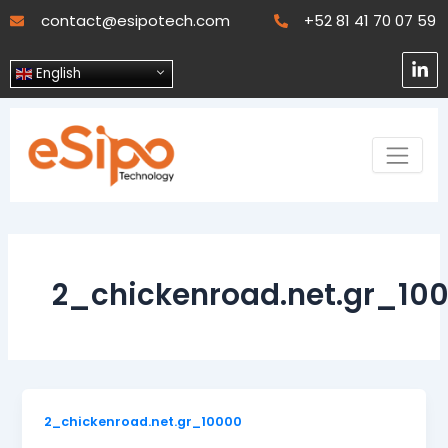
Skip
contact@esipotech.com
+52 81 41 70 07 59
to
content
L
English
i
n
k
e
d
i
n
-
i
n
2_chickenroad.net.gr_10
2_chickenroad.net.gr_10000