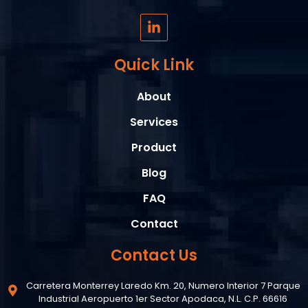
L
i
n
k
Quick Link
e
d
About
i
n
Services
-
i
Product
n
Blog
FAQ
Contact
Contact Us
Carretera Monterrey Laredo Km. 20, Numero Interior 7 Parque
Industrial Aeropuerto 1er Sector Apodaca, N.L. C.P. 66616