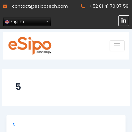
Skip
contact@esipotech.com
+52 81 41 70 07 59
to
content
L
English
i
n
k
e
d
i
n
-
i
n
5
5