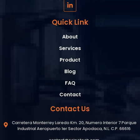
L
i
n
k
Quick Link
e
d
About
i
n
Services
-
i
Product
n
Blog
FAQ
Contact
Contact Us
Carretera Monterrey Laredo Km. 20, Numero Interior 7 Parque
Industrial Aeropuerto 1er Sector Apodaca, N.L. C.P. 66616