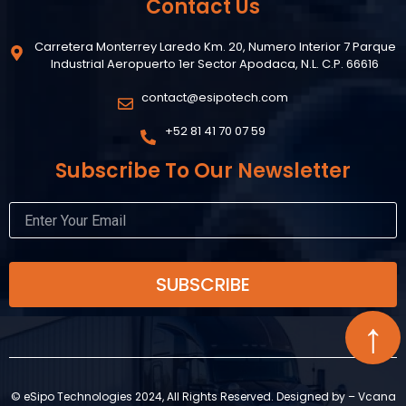
Contact Us
Carretera Monterrey Laredo Km. 20, Numero Interior 7 Parque
Industrial Aeropuerto 1er Sector Apodaca, N.L. C.P. 66616
contact@esipotech.com
+52 81 41 70 07 59
Subscribe To Our Newsletter
SUBSCRIBE
↑
© eSipo Technologies 2024, All Rights Reserved. Designed by – Vcana