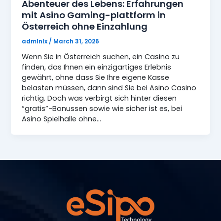
Abenteuer des Lebens: Erfahrungen
mit Asino Gaming-plattform in
Österreich ohne Einzahlung
admlnlx
/
March 31, 2026
Wenn Sie in Österreich suchen, ein Casino zu
finden, das Ihnen ein einzigartiges Erlebnis
gewährt, ohne dass Sie Ihre eigene Kasse
belasten müssen, dann sind Sie bei Asino Casino
richtig. Doch was verbirgt sich hinter diesen
“gratis”-Bonussen sowie wie sicher ist es, bei
Asino Spielhalle ohne…