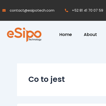
Skip
to
contact@esipotech.com
+52 81 41 70 07 59
content
Home
About
Co to jest