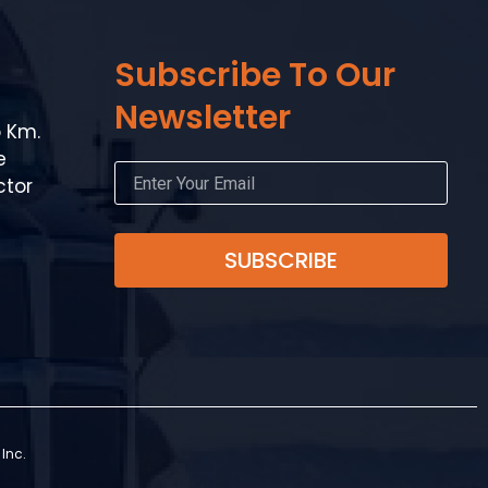
Subscribe To Our
Newsletter
o Km.
e
ctor
SUBSCRIBE
Inc.