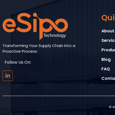
Qui
About
Servic
Transforming Your Supply Chain into a
Produ
Proactive Process.
Blog
Follow Us On:
FAQ
L
i
Conta
n
k
e
d
i
© e
n
-