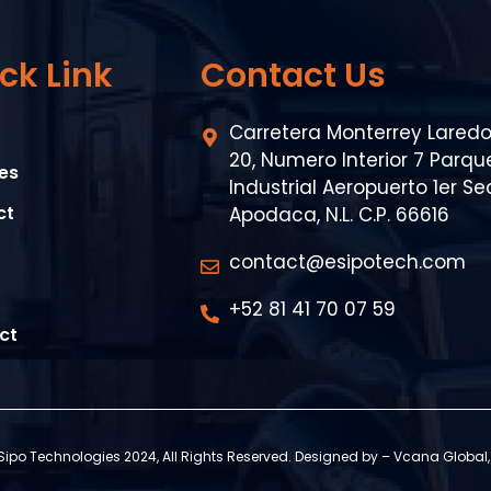
ck Link
Contact Us
Carretera Monterrey Lared
20, Numero Interior 7 Parqu
es
Industrial Aeropuerto 1er Se
ct
Apodaca, N.L. C.P. 66616
contact@esipotech.com
+52 81 41 70 07 59
ct
Sipo Technologies 2024, All Rights Reserved. Designed by – Vcana Global, 