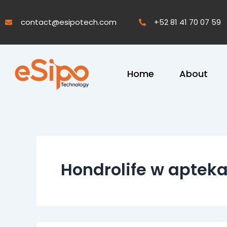
Skip
to
contact@esipotech.com
+52 81 41 70 07 59
content
Home
About
Hondrolife w apteka