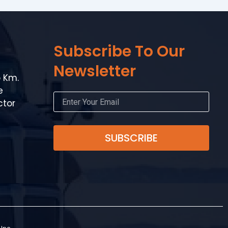
Subscribe To Our
Newsletter
o Km.
e
ctor
SUBSCRIBE