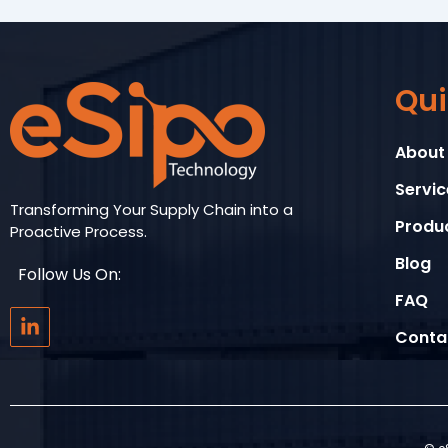
Qui
About
Servic
Transforming Your Supply Chain into a
Produ
Proactive Process.
Blog
Follow Us On:
FAQ
L
i
Conta
n
k
e
d
i