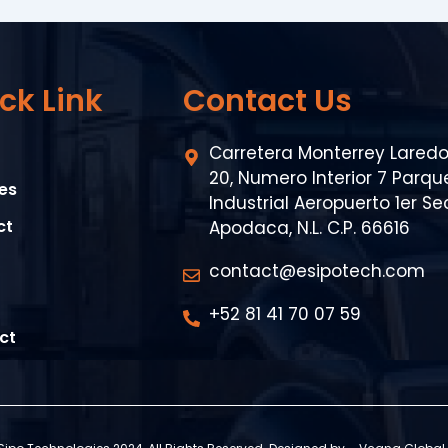
ck Link
Contact Us
Carretera Monterrey Lared
20, Numero Interior 7 Parqu
es
Industrial Aeropuerto 1er Se
ct
Apodaca, N.L. C.P. 66616
contact@esipotech.com
+52 81 41 70 07 59
ct