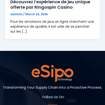
Découvrez l’expérience de jeu unique
offerte par Ringospin Casino
admlnlx
/
March 24, 2026
Pour les amateurs de jeux en ligne cherchant une
expérience de qualité, il est utile de se pencher
sur les […]
Transforming Your Supply Chain into a Proactive Process.
Follow Us On: