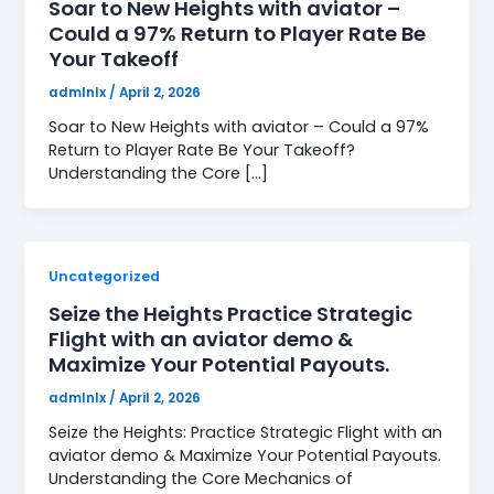
Soar to New Heights with aviator –
Could a 97% Return to Player Rate Be
Your Takeoff
admlnlx
/
April 2, 2026
Soar to New Heights with aviator – Could a 97%
Return to Player Rate Be Your Takeoff?
Understanding the Core […]
Uncategorized
Seize the Heights Practice Strategic
Flight with an aviator demo &
Maximize Your Potential Payouts.
admlnlx
/
April 2, 2026
Seize the Heights: Practice Strategic Flight with an
aviator demo & Maximize Your Potential Payouts.
Understanding the Core Mechanics of