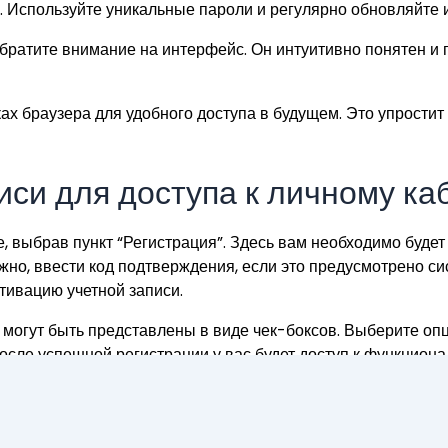
. Используйте уникальные пароли и регулярно обновляйте и
братите внимание на интерфейс. Он интуитивно понятен и
дках браузера для удобного доступа в будущем. Это упрост
иси для доступа к личному ка
, выбрав пункт “Регистрация”. Здесь вам необходимо будет
жно, ввести код подтверждения, если это предусмотрено с
тивацию учетной записи.
могут быть представлены в виде чек-боксов. Выберите опци
сле успешной регистрации у вас будет доступ к функционал