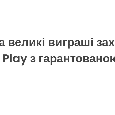
а великі виграші за
Play з гарантовано