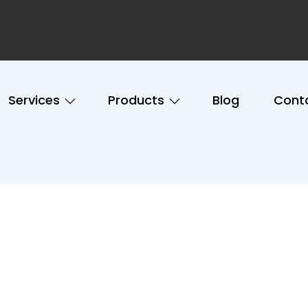
Services
Products
Blog
Cont