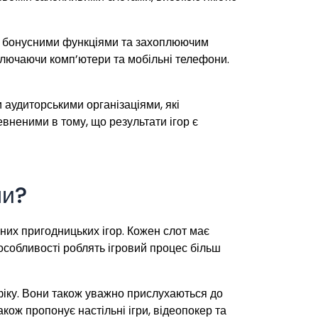
ми бонусними функціями та захоплюючим
ключаючи комп’ютери та мобільні телефони.
аудиторськими організаціями, які
вненими в тому, що результати ігор є
ми?
них пригодницьких ігор. Кожен слот має
 особливості роблять ігровий процес більш
фіку. Вони також уважно прислухаються до
акож пропонує настільні ігри, відеопокер та