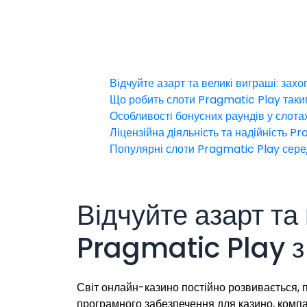
Відчуйте азарт та великі виграші: зах
Що робить слоти Pragmatic Play так
Особливості бонусних раундів у слота
Ліцензійна діяльність та надійність P
Популярні слоти Pragmatic Play сере
Відчуйте азарт та 
Pragmatic Play з
Світ онлайн-казино постійно розвивається, 
програмного забезпечення для казино, комп