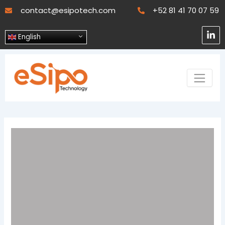
Skip
contact@esipotech.com
+52 81 41 70 07 59
to
content
L
English
i
n
k
e
d
i
n
-
i
n