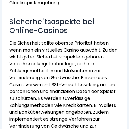
Glücksspielumgebung.
Sicherheitsaspekte bei
Online-Casinos
Die Sicherheit sollte oberste Priorität haben,
wenn man ein virtuelles Casino auswählt. Zu den
wichtigsten Sicherheitsaspekten gehören
Verschlüsselungstechnologie, sichere
Zahlungsmethoden und Maßnahmen zur
Verhinderung von Geldwäsche. Ein seriöses
Casino verwendet SSL-Verschlüsselung, um die
persönlichen und finanziellen Daten der Spieler
zu schützen. Es werden zuverlässige
Zahlungsmethoden wie Kreditkarten, E-Wallets
und Banküberweisungen angeboten. Zudem
implementiert es strenge Verfahren zur
Verhinderung von Geldwäsche und zur