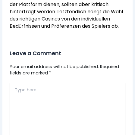
der Plattform dienen, sollten aber kritisch
hinterfragt werden. Letztendlich hängt die Wahl
des richtigen Casinos von den individuellen
Bedürfnissen und Präferenzen des Spielers ab.
Leave a Comment
Your email address will not be published.
Required
fields are marked
*
Type
here..