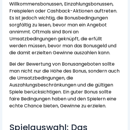
Willkommensbonussen, Einzahlungsbonussen,
Freispielen oder Cashback-Aktionen auftreten.
Es ist jedoch wichtig, die Bonusbedingungen
sorgfältig zu lesen, bevor man ein Angebot
annimmt. Oftmals sind Boni an
Umsatzbedingungen geknüpft, die erfüllt
werden müssen, bevor man das Bonusgeld und
die damit erzielten Gewinne auszahlen kann.
Bei der Bewertung von Bonusangeboten sollte
man nicht nur die Höhe des Bonus, sondern auch
die Umsatzbedingungen, die
Auszahlungsbeschränkungen und die gültigen
Spiele berücksichtigen. Ein guter Bonus sollte
faire Bedingungen haben und den Spielern eine
echte Chance bieten, Gewinne zu erzielen.
Spielauswahl: Das