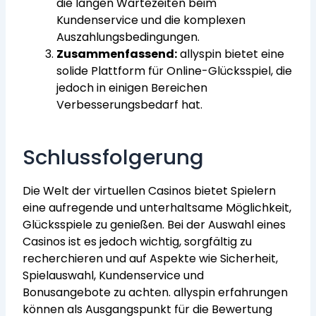
die langen Wartezeiten beim
Kundenservice und die komplexen
Auszahlungsbedingungen.
Zusammenfassend:
allyspin bietet eine
solide Plattform für Online-Glücksspiel, die
jedoch in einigen Bereichen
Verbesserungsbedarf hat.
Schlussfolgerung
Die Welt der virtuellen Casinos bietet Spielern
eine aufregende und unterhaltsame Möglichkeit,
Glücksspiele zu genießen. Bei der Auswahl eines
Casinos ist es jedoch wichtig, sorgfältig zu
recherchieren und auf Aspekte wie Sicherheit,
Spielauswahl, Kundenservice und
Bonusangebote zu achten. allyspin erfahrungen
können als Ausgangspunkt für die Bewertung