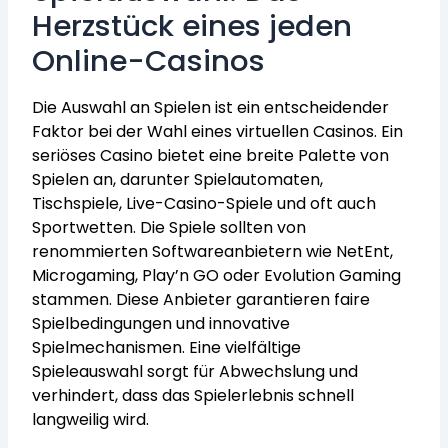
Herzstück eines jeden
Online-Casinos
Die Auswahl an Spielen ist ein entscheidender
Faktor bei der Wahl eines virtuellen Casinos. Ein
seriöses Casino bietet eine breite Palette von
Spielen an, darunter Spielautomaten,
Tischspiele, Live-Casino-Spiele und oft auch
Sportwetten. Die Spiele sollten von
renommierten Softwareanbietern wie NetEnt,
Microgaming, Play’n GO oder Evolution Gaming
stammen. Diese Anbieter garantieren faire
Spielbedingungen und innovative
Spielmechanismen. Eine vielfältige
Spieleauswahl sorgt für Abwechslung und
verhindert, dass das Spielerlebnis schnell
langweilig wird.